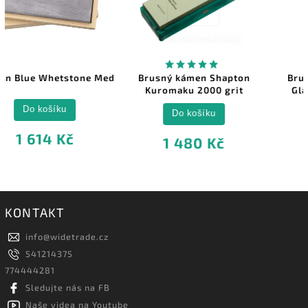
Med
Brusný kámen Shapton
Brusný kámen Shapton
Kuromaku 2000 grit
GlassStone 2000 grit
Do košíku
Do košíku
1 480 Kč
1 597 Kč
KONTAKT
info
@
widetrade.cz
541214375
774444281
Sledujte nás na FB
Naše videa na Youtube