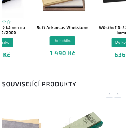
–4 %
Soft Arkansas Whetstone
Wüsthof Držák brusného
kamene
Do košíku
Do košíku
1 490 Kč
636 Kč
SOUVISEJÍCÍ PRODUKTY
Previous
Next