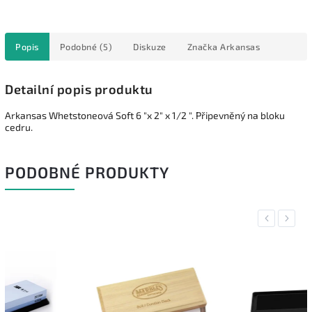
Popis
Podobné (5)
Diskuze
Značka
Arkansas
Detailní popis produktu
Arkansas Whetstoneová Soft 6 "x 2" x 1/2 ". Připevněný na bloku
cedru.
PODOBNÉ PRODUKTY
Previous
Next