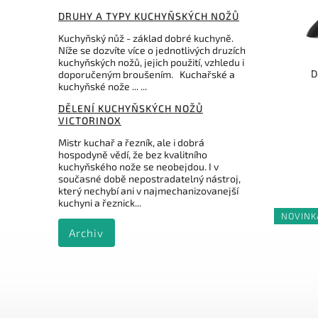
DRUHY A TYPY KUCHYŇSKÝCH NOŽŮ
Kuchyňský nůž - základ dobré kuchyně.
Níže se dozvíte více o jednotlivých druzích
kuchyňských nožů, jejich použití, vzhledu i
D
doporučeným broušením. Kuchařské a
kuchyňské nože ... ...
DĚLENÍ KUCHYŇSKÝCH NOŽŮ
VICTORINOX
Mistr kuchař a řezník, ale i dobrá
hospodyně vědí, že bez kvalitního
kuchyňského nože se neobejdou. I v
současné době nepostradatelný nástroj,
který nechybí ani v najmechanizovanejší
kuchyni a řeznick...
NOVINK
Archiv