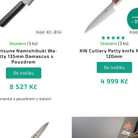
7 7
–3
Kód:
KC-814
Kód
Skladem
(3 ks)
Skladem
(3 ks)
etsune Namishibuki Wa-
XIN Cutlery Petty knife
tty 135mm Damascus s
120mm
Pouzdrem
Do košíku
Do košíku
4 999 Kč
8 527 Kč
rianta s pouzdrem v balení