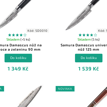
Kód:
SD0010
Kód:
Skladem
(>5 ks)
Skladem
(5 ks)
mura Damascus nůž na
Samura Damascus univer
oce a zeleninu 90 mm
nůž 125 mm
Do košíku
Do košíku
1 349 Kč
1 539 Kč
A
NOVINKA