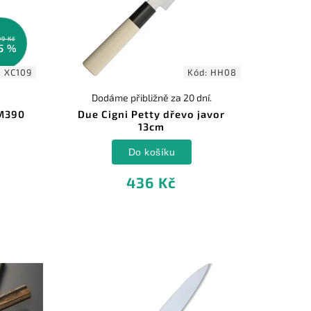
99 Kč
5 %
:
XC109
Kód:
HH08
Dodáme přibližně za 20 dní.
 M390
Due Cigni Petty dřevo javor
13cm
Do košíku
436 Kč