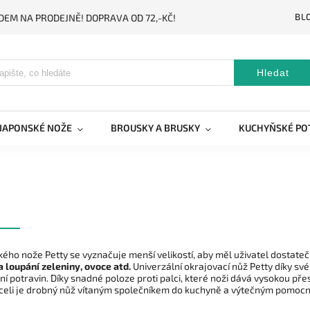
BL
DEM NA PRODEJNĚ! DOPRAVA OD 72,-KČ!
Hledat
JAPONSKÉ NOŽE
BROUSKY A BRUSKY
KUCHYŇSKÉ PO
ého nože Petty se vyznačuje menší velikostí, aby měl uživatel dostatečn
a loupání zeleniny, ovoce atd.
Univerzální okrajovací nůž Petty díky sv
ění potravin. Díky snadné poloze proti palci, které noži dává vysokou přes
celi je drobný nůž vítaným společníkem do kuchyně a výtečným pomocní