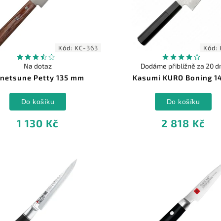
Kód:
KC-363
Kód:
Na dotaz
Dodáme přibližně za 20 dn
netsune Petty 135 mm
Kasumi KURO Boning 1
Do košíku
Do košíku
1 130 Kč
2 818 Kč