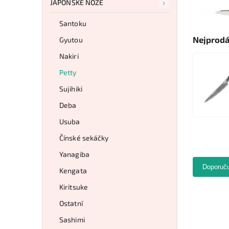
JAPONSKÉ NOŽE
Santoku
Nejprodá
Gyutou
Nakiri
Petty
Sujihiki
Deba
Usuba
Čínské sekáčky
Yanagiba
Doporuč
Kengata
Kiritsuke
Ostatní
Sashimi