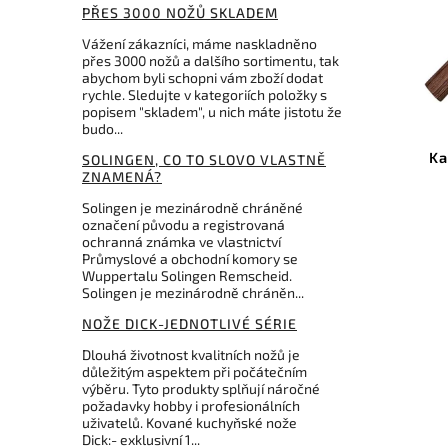
PŘES 3000 NOŽŮ SKLADEM
Vážení zákazníci, máme naskladněno
přes 3000 nožů a dalšího sortimentu, tak
abychom byli schopni vám zboží dodat
rychle. Sledujte v kategoriích položky s
popisem "skladem", u nich máte jistotu že
budo...
Ka
SOLINGEN, CO TO SLOVO VLASTNĚ
ZNAMENÁ?
Solingen je mezinárodně chráněné
označení původu a registrovaná
ochranná známka ve vlastnictví
Průmyslové a obchodní komory se
Wuppertalu Solingen Remscheid.
Solingen je mezinárodně chráněn...
NOŽE DICK-JEDNOTLIVÉ SÉRIE
Dlouhá životnost kvalitních nožů je
důležitým aspektem při počátečním
výběru. Tyto produkty splňují náročné
požadavky hobby i profesionálních
uživatelů. Kované kuchyňské nože
Dick:- exklusivní 1...