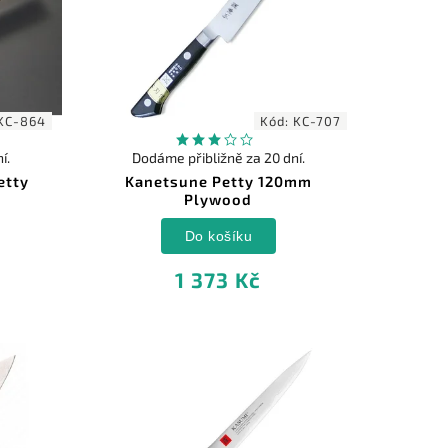
KC-864
Kód:
KC-707
í.
Dodáme přibližně za 20 dní.
etty
Kanetsune Petty 120mm
Plywood
Do košíku
1 373 Kč