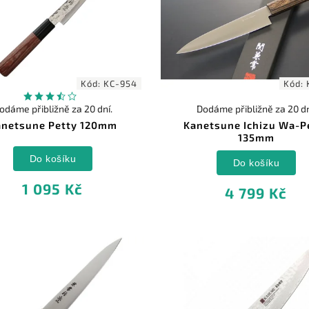
Kód:
KC-954
Kód:
odáme přibližně za 20 dní.
Dodáme přibližně za 20 dn
anetsune Petty 120mm
Kanetsune Ichizu Wa-P
135mm
Do košíku
Do košíku
1 095 Kč
4 799 Kč