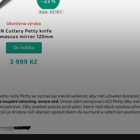
–23 %
Kód:
XC107
Ukončena výroba
IN Cutlery Petty knife
mascus mirror 120mm
Do košíku
3 999 Kč
ého nože Petty se vyznačuje menší velikostí, aby měl uživatel dostatečn
a loupání zeleniny, ovoce atd.
Univerzální okrajovací nůž Petty díky sv
ění potravin. Díky snadné poloze proti palci, které noži dává vysokou přes
celi je drobný nůž vítaným společníkem do kuchyně a výtečným pomocní