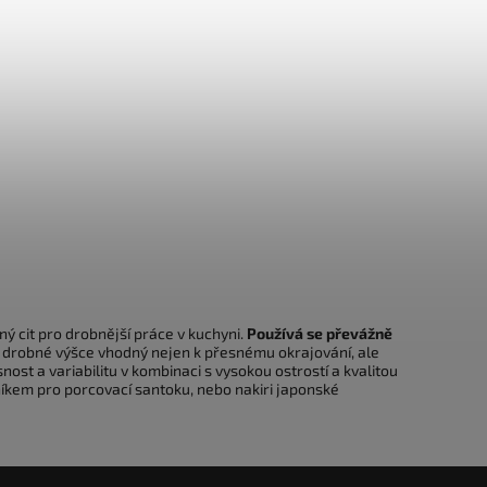
ý cit pro drobnější práce v kuchyni.
Používá se převážně
é drobné výšce vhodný nejen k přesnému okrajování, ale
nost a variabilitu v kombinaci s vysokou ostrostí a kvalitou
kem pro porcovací santoku, nebo nakiri japonské