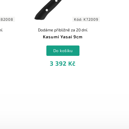
K82008
Kód:
K72009
í.
Dodáme přibližně za 20 dní.
Kasumi Yasai 9cm
Do košíku
3 392 Kč