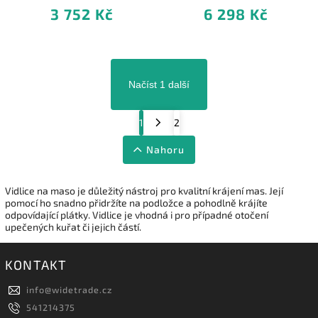
3 752 Kč
6 298 Kč
Načíst 1 další
1
2
Nahoru
Vidlice na maso je důležitý nástroj pro kvalitní krájení mas. Její
pomocí ho snadno přidržíte na podložce a pohodlně krájíte
odpovídající plátky. Vidlice je vhodná i pro případné otočení
upečených kuřat či jejich částí.
KONTAKT
info
@
widetrade.cz
541214375