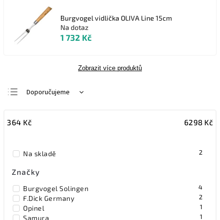
Burgvogel vidlička OLIVA Line 15cm
Na dotaz
1 732 Kč
Zobrazit více produktů
Doporučujeme
Nejlevnější
364
Kč
6298
Kč
Nejdražší
Nejprodávanější
2
Na skladě
Abecedně
Značky
4
Burgvogel Solingen
2
F.Dick Germany
1
Opinel
1
Samura