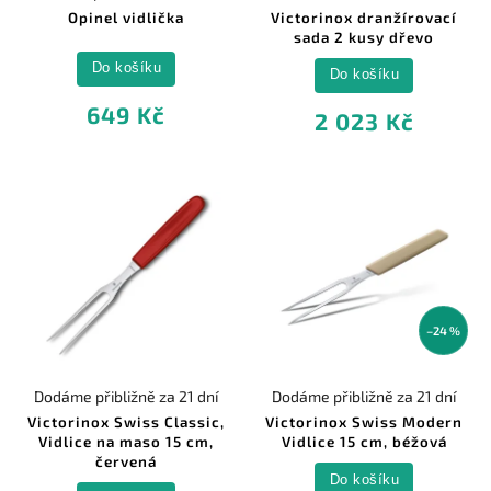
Opinel vidlička
Victorinox dranžírovací
sada 2 kusy dřevo
Do košíku
Do košíku
649 Kč
2 023 Kč
–24 %
Dodáme přibližně za 21 dní
Dodáme přibližně za 21 dní
Victorinox Swiss Classic,
Victorinox Swiss Modern
Vidlice na maso 15 cm,
Vidlice 15 cm, béžová
červená
Do košíku