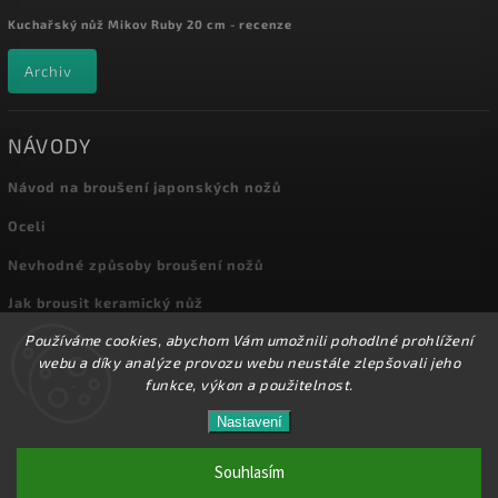
Kuchařský nůž Mikov Ruby 20 cm - recenze
Archiv
NÁVODY
Návod na broušení japonských nožů
Oceli
Nevhodné způsoby broušení nožů
Jak brousit keramický nůž
Používáme cookies, abychom Vám umožnili pohodlné prohlížení
Archiv
webu a díky analýze provozu webu neustále zlepšovali jeho
funkce, výkon a použitelnost.
Nastavení
Copyright 2026
Kuchyňské nože
. Všechna práva vyhrazena.
Přes 8000 nožů a dalšího příslušenství máme skladem
na prodejně! Doprava od 72,-Kč!
Souhlasím