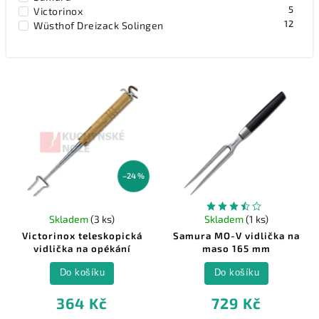
5
Victorinox
12
Wüsthof Dreizack Solingen
–24 %
Skladem
(3 ks)
Skladem
(1 ks)
Victorinox teleskopická
Samura MO-V vidlička na
vidlička na opékání
maso 165 mm
Do košíku
Do košíku
364 Kč
729 Kč