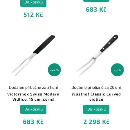
Do košíku
683 Kč
512 Kč
–24 %
–5 %
Dodáme přibližně za 21 dní
Dodáme přibližně za 20 dní.
Victorinox Swiss Modern
Wüsthof Classic Curved
Vidlice, 15 cm, černá
vidlice
Do košíku
Do košíku
683 Kč
2 298 Kč