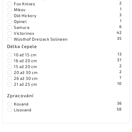
2
Fox Knives
1
Mikov
3
Old Hickory
1
Opinel
6
Samura
42
Victorinox
35
Wüsthof Dreizack Solingen
3
XIN Cutlery by Bestech Knives
Délka čepele
13
10 až 15 cm
37
16 až 20 cm
2
15 až 20 cm
2
20 až 30 cm
7
26 až 30 cm
10
21 až 25 cm
Zpracování
36
Kované
58
Lisované