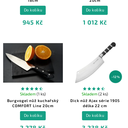
18cm
20cm
Do košíku
Do košíku
945 Kč
1 012 Kč
–12 %
Skladem
(1 ks)
Skladem
(2 ks)
Burgvogel nůž kuchařský
Dick nůž Ajax série 1905
COMFORT Line 20cm
délka 22 cm
Do košíku
Do košíku
2 278 Kč
3 238 Kč