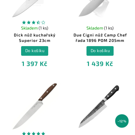
Skladem
(1 ks)
Skladem
(1 ks)
Dick nůž kuchařský
Due Cigni nůž Camp Chef
Superior 23cm
řada 1896 POM 205mm
Do košíku
Do košíku
1 397 Kč
1 439 Kč
–12 %