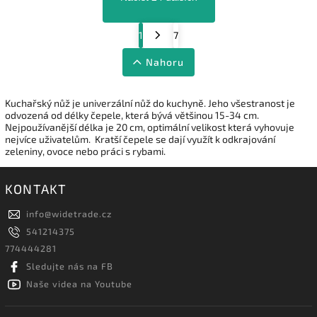
1
7
Nahoru
Kuchařský nůž je univerzální nůž do kuchyně. Jeho všestranost je
odvozená od délky čepele, která bývá většinou 15-34 cm.
Nejpoužívanější délka je 20 cm, optimální velikost která vyhovuje
nejvíce uživatelům. Kratší čepele se dají využít k odkrajování
zeleniny, ovoce nebo práci s rybami.
KONTAKT
info
@
widetrade.cz
541214375
774444281
Sledujte nás na FB
Naše videa na Youtube