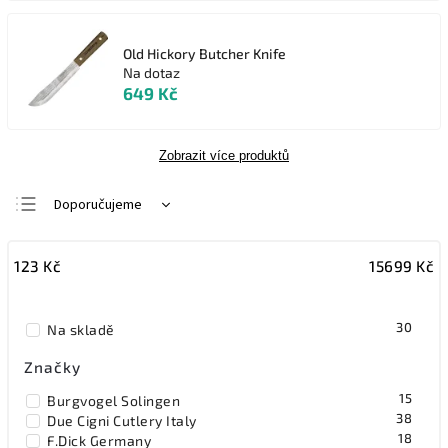
Old Hickory Butcher Knife
Na dotaz
649 Kč
Zobrazit více produktů
Doporučujeme
Nejlevnější
123
Kč
15699
Kč
Nejdražší
Nejprodávanější
30
Na skladě
Abecedně
Značky
15
Burgvogel Solingen
38
Due Cigni Cutlery Italy
18
F.Dick Germany