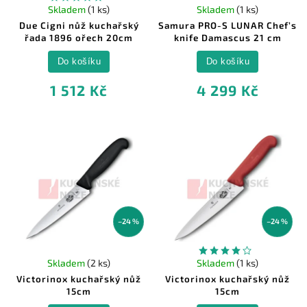
Skladem
(1 ks)
Skladem
(1 ks)
Due Cigni nůž kuchařský
Samura PRO-S LUNAR Chef’s
řada 1896 ořech 20cm
knife Damascus 21 cm
Do košíku
Do košíku
1 512 Kč
4 299 Kč
–24 %
–24 %
Skladem
(2 ks)
Skladem
(1 ks)
Victorinox kuchařský nůž
Victorinox kuchařský nůž
15cm
15cm