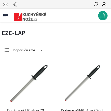
Hledat
EZE-LAP
Doporučujeme
Nejlevnější
Nejdražší
Nejprodávanější
Abecedně
Dodáme přibližně za 20 dní.
Dodáme přibližně za 20 dní.