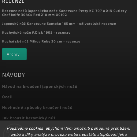
RECENZE
Recenze nožů japonského nože Kanetsune Petty KC-707 a XIN Cutlery
Chef knife 304Cu Red 210 mm XC102
Japonský nůž Kanetsune Santoku 165 mm - uživatelská recenze
Kuchyňské nože F.Dick 1905 - recenze
Kuchařský nůž Mikov Ruby 20 cm - recenze
Archiv
NÁVODY
Návod na broušení japonských nožů
Oceli
Nevhodné způsoby broušení nožů
Jak brousit keramický nůž
Používáme cookies, abychom Vám umožnili pohodlné prohlížení
Archiv
webu a díky analýze provozu webu neustále zlepšovali jeho