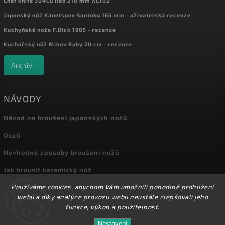
Chef knife 304Cu Red 210 mm XC102
Japonský nůž Kanetsune Santoku 165 mm - uživatelská recenze
Kuchyňské nože F.Dick 1905 - recenze
Kuchařský nůž Mikov Ruby 20 cm - recenze
Archiv
NÁVODY
Návod na broušení japonských nožů
Oceli
Nevhodné způsoby broušení nožů
Jak brousit keramický nůž
Používáme cookies, abychom Vám umožnili pohodlné prohlížení
Archiv
webu a díky analýze provozu webu neustále zlepšovali jeho
funkce, výkon a použitelnost.
Nastavení