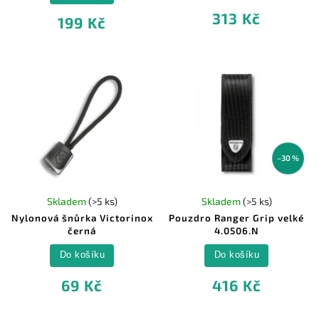
313 Kč
199 Kč
–30 %
Skladem
(>5 ks)
Skladem
(>5 ks)
Nylonová šnůrka Victorinox
Pouzdro Ranger Grip velké
černá
4.0506.N
Do košíku
Do košíku
69 Kč
416 Kč