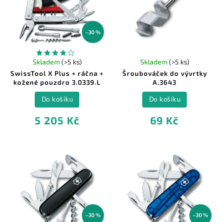
–30 %
Skladem
(>5 ks)
Skladem
(>5 ks)
SwissTool X Plus + ráčna +
Šroubováček do vývrtky
kožené pouzdro 3.0339.L
A.3643
Do košíku
Do košíku
5 205 Kč
69 Kč
–30 %
–30 %