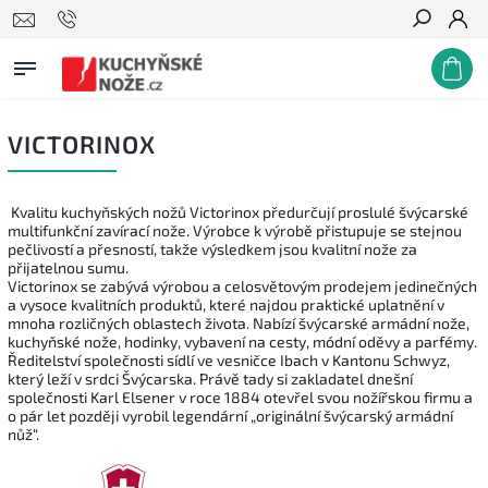
Hledat
VICTORINOX
Kvalitu kuchyňských nožů Victorinox předurčují proslulé švýcarské
multifunkční zavírací nože. Výrobce k výrobě přistupuje se stejnou
pečlivostí a přesností, takže výsledkem jsou kvalitní nože za
přijatelnou sumu.
Victorinox se zabývá výrobou a celosvětovým prodejem jedinečných
a vysoce kvalitních produktů, které najdou praktické uplatnění v
mnoha rozličných oblastech života. Nabízí švýcarské armádní nože,
kuchyňské nože, hodinky, vybavení na cesty, módní oděvy a parfémy.
Ředitelství společnosti sídlí ve vesničce Ibach v Kantonu Schwyz,
který leží v srdci Švýcarska. Právě tady si zakladatel dnešní
společnosti Karl Elsener v roce 1884 otevřel svou nožířskou firmu a
o pár let později vyrobil legendární „originální švýcarský armádní
nůž“.