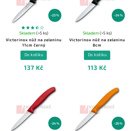
–23 %
–24 %
Skladem
(>5 ks)
Skladem
(>5 ks)
Victorinox nůž na zeleninu
Victorinox nůž na zeleninu
11cm černý
8cm
Do košíku
Do košíku
137 Kč
113 Kč
–24 %
–26 %