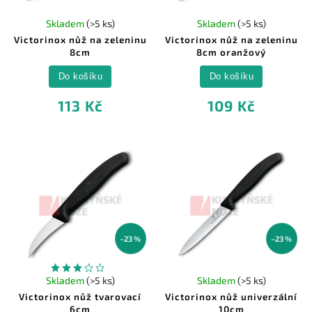
Skladem
(>5 ks)
Skladem
(>5 ks)
Victorinox nůž na zeleninu
Victorinox nůž na zeleninu
8cm
8cm oranžový
Do košíku
Do košíku
113 Kč
109 Kč
–23 %
–23 %
Skladem
(>5 ks)
Skladem
(>5 ks)
Victorinox nůž tvarovací
Victorinox nůž univerzální
6cm
10cm