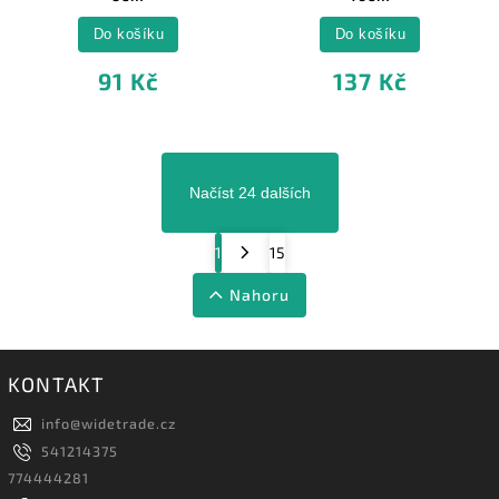
Do košíku
Do košíku
91 Kč
137 Kč
Načíst 24 dalších
1
15
Nahoru
KONTAKT
info
@
widetrade.cz
541214375
774444281