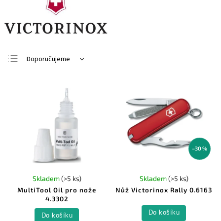
Doporučujeme
Nejlevnější
Nejdražší
Nejprodávanější
Abecedně
–30 %
Skladem
(>5 ks)
Skladem
(>5 ks)
MultiTool Oil pro nože
Nůž Victorinox Rally 0.6163
4.3302
Do košíku
Do košíku