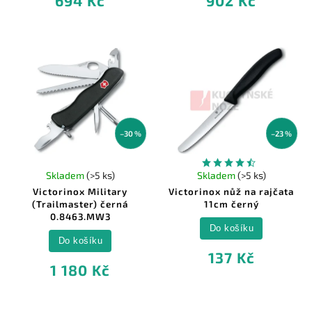
694 Kč
902 Kč
–30 %
–23 %
Skladem
(>5 ks)
Skladem
(>5 ks)
Victorinox Military
Victorinox nůž na rajčata
(Trailmaster) černá
11cm černý
0.8463.MW3
Do košíku
Do košíku
137 Kč
1 180 Kč