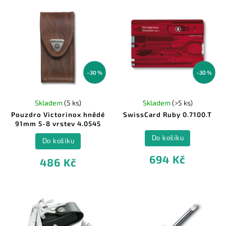
–30 %
–30 %
Skladem
(5 ks)
Skladem
(>5 ks)
Pouzdro Victorinox hnědé
SwissCard Ruby 0.7100.T
91mm 5-8 vrstev 4.0545
Do košíku
Do košíku
694 Kč
486 Kč