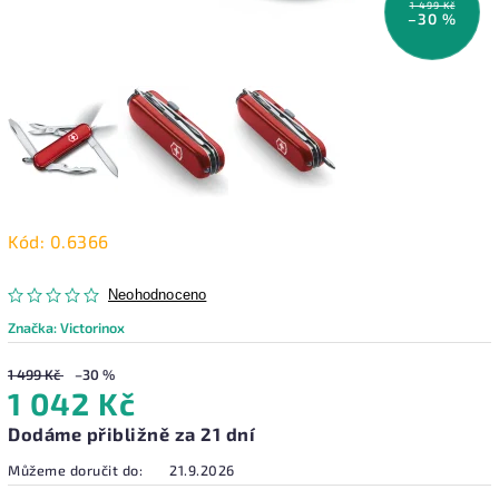
1 499 Kč
–30 %
Kód:
0.6366
Neohodnoceno
Značka:
Victorinox
1 499 Kč
–30 %
1 042 Kč
Dodáme přibližně za 21 dní
Můžeme doručit do:
21.9.2026