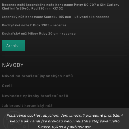
Recenze nožů japonského nože Kanetsune Petty KC-707 a XIN Cutlery
Chef knife 304Cu Red 210 mm XC102
Japonský nůž Kanetsune Santoku 165 mm - uživatelská recenze
Kuchyňské nože F.Dick 1905 - recenze
Kuchařský nůž Mikov Ruby 20 cm - recenze
Archiv
NÁVODY
Návod na broušení japonských nožů
Oceli
Nevhodné způsoby broušení nožů
Jak brousit keramický nůž
Používáme cookies, abychom Vám umožnili pohodlné prohlížení
Archiv
webu a díky analýze provozu webu neustále zlepšovali jeho
funkce, výkon a použitelnost.