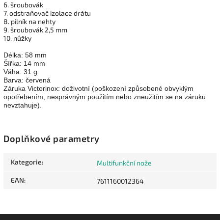
6. šroubovák
7. odstraňovač izolace drátu
8. pilník na nehty
9. šroubovák 2,5 mm
10. nůžky
Délka: 58 mm
Šířka: 14 mm
Váha: 31 g
Barva: červená
Záruka Victorinox: doživotní (poškození způsobené obvyklým
opotřebením, nesprávným použitím nebo zneužitím se na záruku
nevztahuje).
Doplňkové parametry
Kategorie
:
Multifunkční nože
EAN
:
7611160012364