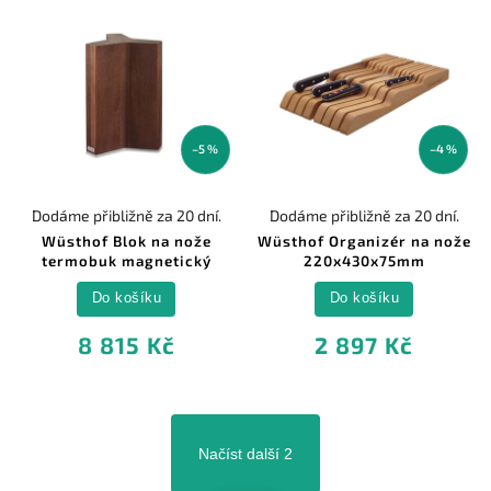
–5 %
–4 %
Dodáme přibližně za 20 dní.
Dodáme přibližně za 20 dní.
Wüsthof Blok na nože
Wüsthof Organizér na nože
termobuk magnetický
220x430x75mm
Do košíku
Do košíku
8 815 Kč
2 897 Kč
Načíst další 2