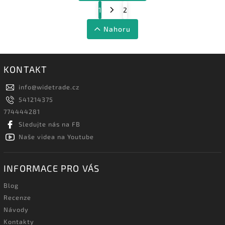
1
2
Nahoru
KONTAKT
info
@
widetrade.cz
541214375
774444281
Sledujte nás na FB
Naše videa na Youtube
INFORMACE PRO VÁS
Blog
Recenze
Návody
Kontakty