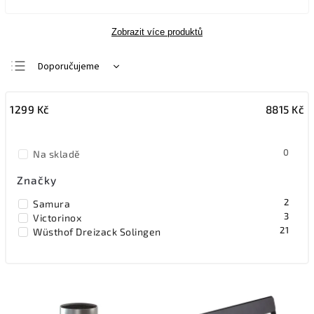
Zobrazit více produktů
Doporučujeme
Nejlevnější
1299
Kč
8815
Kč
Nejdražší
Nejprodávanější
0
Na skladě
Abecedně
Značky
2
Samura
3
Victorinox
21
Wüsthof Dreizack Solingen