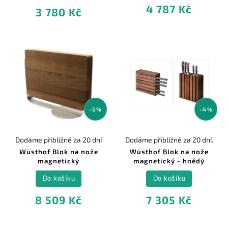
4 787 Kč
3 780 Kč
–5 %
–4 %
Dodáme přibližně za 20 dní
Dodáme přibližně za 20 dní.
Wüsthof Blok na nože
Wüsthof Blok na nože
magnetický
magnetický - hnědý
Do košíku
Do košíku
8 509 Kč
7 305 Kč