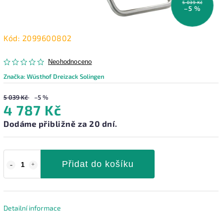
5 039 Kč
–5 %
Kód:
2099600802
Neohodnoceno
Značka:
Wüsthof Dreizack Solingen
5 039 Kč
–5 %
4 787 Kč
Dodáme přibližně za 20 dní.
Přidat do košíku
Detailní informace