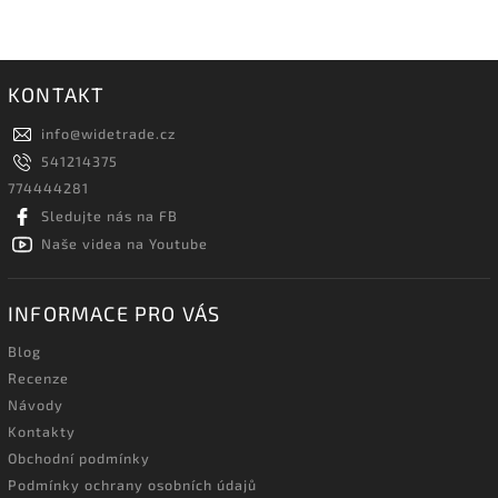
KONTAKT
info
@
widetrade.cz
541214375
774444281
Sledujte nás na FB
Naše videa na Youtube
INFORMACE PRO VÁS
Blog
Recenze
Návody
Kontakty
Obchodní podmínky
Podmínky ochrany osobních údajů