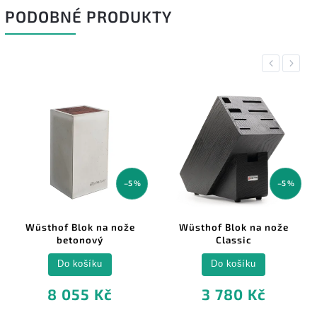
PODOBNÉ PRODUKTY
Previous
Next
–5 %
–5 %
Wüsthof Blok na nože
Wüsthof Blok na nože
betonový
Classic
Do košíku
Do košíku
8 055 Kč
3 780 Kč