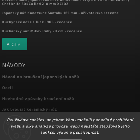
Chef knife 304Cu Red 210 mm XC102
Japonský nůž Kanetsune Santoku 165 mm - uživatelská recenze
Kuchyňské nože F.Dick 1905 - recenze
Kuchařský nůž Mikov Ruby 20 cm - recenze
Archiv
NÁVODY
Návod na broušení japonských nožů
Oceli
Nevhodné způsoby broušení nožů
Jak brousit keramický nůž
Používáme cookies, abychom Vám umožnili pohodlné prohlížení
Archiv
webu a díky analýze provozu webu neustále zlepšovali jeho
funkce, výkon a použitelnost.