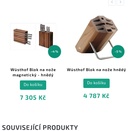
Previous
Next
–4 %
–5 %
Wüsthof Blok na nože
Wüsthof Blok na nože hnědý
magnetický - hnědý
Do košíku
Do košíku
4 787 Kč
7 305 Kč
SOUVISEJÍCÍ PRODUKTY