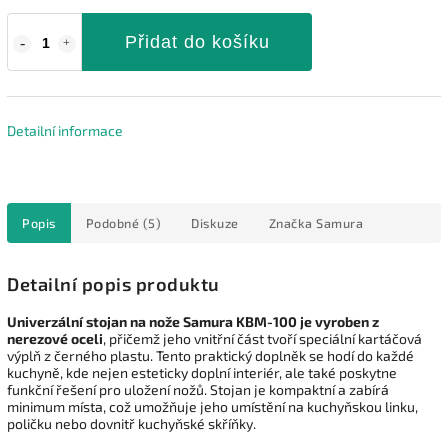
Přidat do košíku
Detailní informace
Popis
Podobné (5)
Diskuze
Značka
Samura
Detailní popis produktu
Univerzální stojan na nože Samura KBM-100 je vyroben z
nerezové oceli
, přičemž jeho vnitřní část tvoří speciální kartáčová
výplň z černého plastu. Tento praktický doplněk se hodí do každé
kuchyně, kde nejen esteticky doplní interiér, ale také poskytne
funkční řešení pro uložení nožů. Stojan je kompaktní a zabírá
minimum místa, což umožňuje jeho umístění na kuchyňskou linku,
poličku nebo dovnitř kuchyňské skříňky.