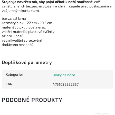
Stojan je navržen tak, aby pojal několik nožů současně,
což
zajišťuje jejich bezpečné uložení a chrání čepele před poškozením a
vzájemným kontaktem.
barva: stříbrná
rozměry bloku: 22 cm x 10,5 cm
materiál bloku : ocel nerez
vnitřní materiál: plastové tyčinky
až pro 7 nožů
velmi kvalitní zpracování
dodáváno bez nožů
Doplňkové parametry
Kategorie
:
Bloky na nože
EAN
:
4751029322357
PODOBNÉ PRODUKTY