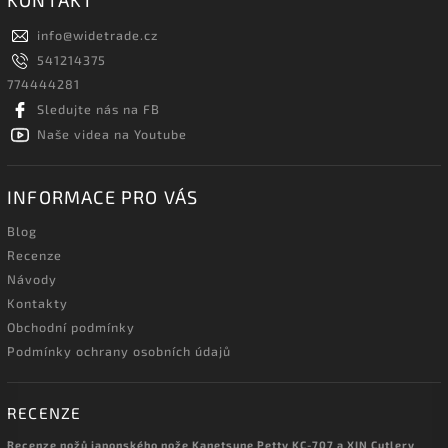
KONTAKT
info
@
widetrade.cz
541214375
774444281
Sledujte nás na FB
Naše videa na Youtube
INFORMACE PRO VÁS
Blog
Recenze
Návody
Kontakty
Obchodní podmínky
Podmínky ochrany osobních údajů
RECENZE
Recenze nožů japonského nože Kanetsune Petty KC-707 a XIN Cutlery