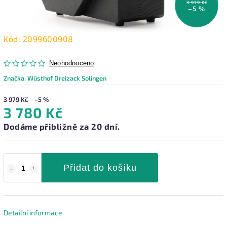
3 979 Kč
–5 %
Kód:
2099600908
Neohodnoceno
Značka:
Wüsthof Dreizack Solingen
3 979 Kč
–5 %
3 780 Kč
Dodáme přibližně za 20 dní.
Přidat do košíku
Detailní informace