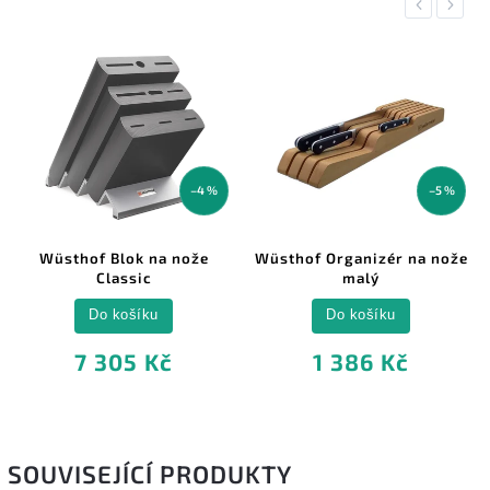
Previous
Next
–4 %
–5 %
Wüsthof Blok na nože
Wüsthof Organizér na nože
Classic
malý
Do košíku
Do košíku
7 305 Kč
1 386 Kč
SOUVISEJÍCÍ PRODUKTY