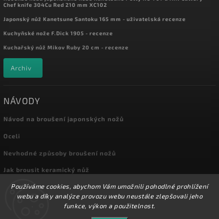
Chef knife 304Cu Red 210 mm XC102
Japonský nůž Kanetsune Santoku 165 mm - uživatelská recenze
Kuchyňské nože F.Dick 1905 - recenze
Kuchařský nůž Mikov Ruby 20 cm - recenze
Archiv
NÁVODY
Návod na broušení japonských nožů
Oceli
Nevhodné způsoby broušení nožů
Jak brousit keramický nůž
Používáme cookies, abychom Vám umožnili pohodlné prohlížení
Archiv
webu a díky analýze provozu webu neustále zlepšovali jeho
funkce, výkon a použitelnost.