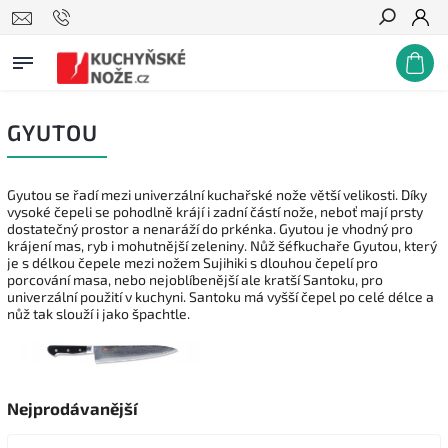
Hledat
GYUTOU
Gyutou se řadí mezi univerzální kuchařské nože větší velikosti. Díky
vysoké čepeli se pohodlně krájí i zadní částí nože, neboť mají prsty
dostatečný prostor a nenaráží do prkénka. Gyutou je vhodný pro
krájení mas, ryb i mohutnější zeleniny. Nůž šéfkuchaře Gyutou, který
je s délkou čepele mezi nožem Sujihiki s dlouhou čepelí pro
porcování masa, nebo nejoblíbenější ale kratší Santoku, pro
univerzální použití v kuchyni. Santoku má vyšší čepel po celé délce a
nůž tak slouží i jako špachtle.
Nejprodávanější