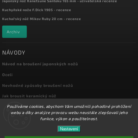
Japonský nůž Kanetsune Santoku 165 mm - uživatelská recenze
Kuchyňské nože F.Dick 1905 - recenze
Kuchařský nůž Mikov Ruby 20 cm - recenze
Archiv
NÁVODY
Návod na broušení japonských nožů
Oceli
Nevhodné způsoby broušení nožů
Jak brousit keramický nůž
Používáme cookies, abychom Vám umožnili pohodlné prohlížení
Archiv
webu a díky analýze provozu webu neustále zlepšovali jeho
funkce, výkon a použitelnost.
Nastavení
Copyright 2026
Kuchyňské nože
. Všechna práva vyhrazena.
Přes 8000 nožů a dalšího příslušenství máme skladem
na prodejně! Doprava od 72,-Kč!