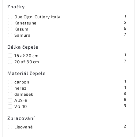
Značky
1
Due Cigni Cutlery Italy
5
Kanetsune
6
Kasumi
7
Samura
Délka čepele
1
16 až 20 cm
7
20 až 30 cm
Materiál čepele
1
carbon
1
nerez
8
damašek
6
AUS-8
3
VG-10
Zpracování
2
Lisované