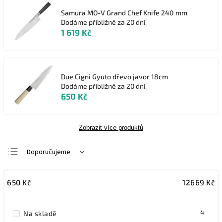
Samura MO-V Grand Chef Knife 240 mm
Dodáme přibližně za 20 dní.
1 619 Kč
Due Cigni Gyuto dřevo javor 18cm
Dodáme přibližně za 20 dní.
650 Kč
Zobrazit více produktů
Doporučujeme
Nejlevnější
650
Kč
12669
Kč
Nejdražší
Nejprodávanější
4
Na skladě
Abecedně