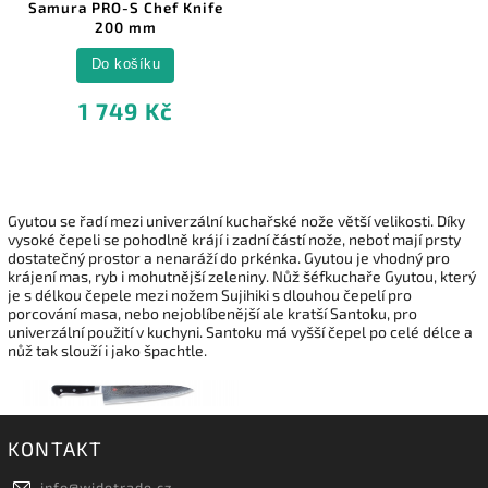
Samura PRO-S Chef Knife
200 mm
Do košíku
1 749 Kč
Gyutou se řadí mezi univerzální kuchařské nože větší velikosti. Díky
vysoké čepeli se pohodlně krájí i zadní částí nože, neboť mají prsty
dostatečný prostor a nenaráží do prkénka. Gyutou je vhodný pro
krájení mas, ryb i mohutnější zeleniny. Nůž šéfkuchaře Gyutou, který
je s délkou čepele mezi nožem Sujihiki s dlouhou čepelí pro
porcování masa, nebo nejoblíbenější ale kratší Santoku, pro
univerzální použití v kuchyni. Santoku má vyšší čepel po celé délce a
nůž tak slouží i jako špachtle.
KONTAKT
info
@
widetrade.cz