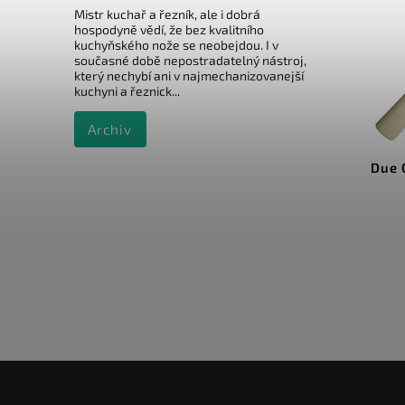
Mistr kuchař a řezník, ale i dobrá
hospodyně vědí, že bez kvalitního
kuchyňského nože se neobejdou. I v
současné době nepostradatelný nástroj,
který nechybí ani v najmechanizovanejší
kuchyni a řeznick...
Archiv
88020
Kód:
FC-G210-RT
Kanetsune Gyutou 205mm
Due 
Fluorine coating
Do košíku
1 690 Kč