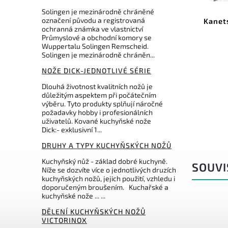
78024
Kód:
KC-812
Solingen je mezinárodně chráněné
označení původu a registrovaná
Kanetsune Namishibuki Wa-
Kanet
ochranná známka ve vlastnictví
Gyutou 210mm Damascus s
Průmyslové a obchodní komory se
Pouzdrem
Wuppertalu Solingen Remscheid.
Solingen je mezinárodně chráněn...
Do košíku
NOŽE DICK-JEDNOTLIVÉ SÉRIE
12 669 Kč
Dlouhá životnost kvalitních nožů je
důležitým aspektem při počátečním
Varianta s pouzdrem v balení
výběru. Tyto produkty splňují náročné
požadavky hobby i profesionálních
uživatelů. Kované kuchyňské nože
Dick:- exklusivní 1...
DRUHY A TYPY KUCHYŇSKÝCH NOŽŮ
Kuchyňský nůž - základ dobré kuchyně.
SOUVI
Níže se dozvíte více o jednotlivých druzích
kuchyňských nožů, jejich použití, vzhledu i
doporučeným broušením. Kuchařské a
kuchyňské nože ... ...
DĚLENÍ KUCHYŇSKÝCH NOŽŮ
VICTORINOX