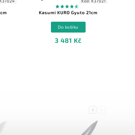
K37024
Kód:
K37021
4cm
Kasumi KURO Gyuto 21cm
Do košíku
3 481 Kč
Previous
Next