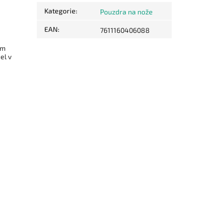
Kategorie
:
Pouzdra na nože
EAN
:
7611160406088
ím
el v