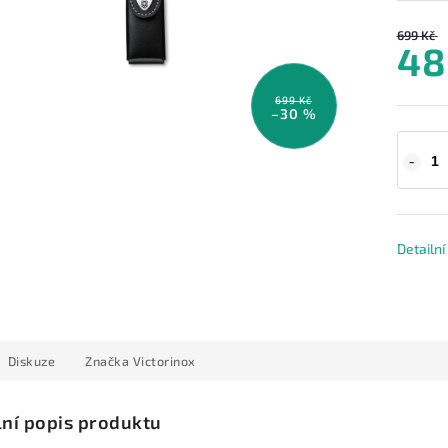
699 Kč
48
699 Kč
–30 %
Detailn
Diskuze
Značka
Victorinox
lní popis produktu