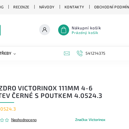
OG
RECENZE
NÁVODY
KONTAKTY
OBCHODNÍ PODMÍ
Nákupní košík
Prázdný košík
TŘEBY
KAPESNÍ NOŽE
NOVINKY
541214375
ZNAČKY
ZDRO VICTORINOX 111MM 4-6
TEV ČERNÉ S POUTKEM 4.0524.3
.0524.3
Značka:
Victorinox
Neohodnoceno