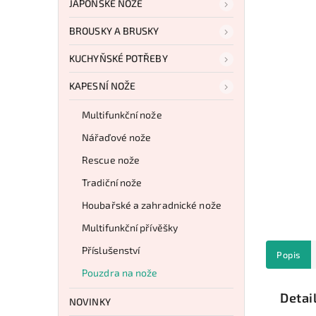
JAPONSKÉ NOŽE
BROUSKY A BRUSKY
KUCHYŇSKÉ POTŘEBY
KAPESNÍ NOŽE
Multifunkční nože
Nářaďové nože
Rescue nože
Tradiční nože
Houbařské a zahradnické nože
Multifunkční přívěšky
Příslušenství
Popis
Pouzdra na nože
Detai
NOVINKY