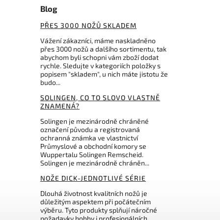
Blog
PŘES 3000 NOŽŮ SKLADEM
Vážení zákazníci, máme naskladněno
přes 3000 nožů a dalšího sortimentu, tak
abychom byli schopni vám zboží dodat
rychle. Sledujte v kategoriích položky s
popisem "skladem", u nich máte jistotu že
budo...
SOLINGEN, CO TO SLOVO VLASTNĚ
ZNAMENÁ?
Solingen je mezinárodně chráněné
označení původu a registrovaná
ochranná známka ve vlastnictví
Průmyslové a obchodní komory se
Wuppertalu Solingen Remscheid.
Solingen je mezinárodně chráněn...
NOŽE DICK-JEDNOTLIVÉ SÉRIE
Dlouhá životnost kvalitních nožů je
důležitým aspektem při počátečním
výběru. Tyto produkty splňují náročné
požadavky hobby i profesionálních