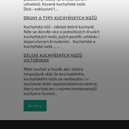
uživatelů. Kované kuchyňské nože
Dick:- exklusivní 1...
DRUHY A TYPY KUCHYŇSKÝCH NOŽŮ
Kuchyňský nůž - základ dobré kuchyně.
Níže se dozvíte více o jednotlivých druzích
kuchyňských nožů, jejich použití, vzhledu i
doporučeným broušením. Kuchařské a
kuchyňské nože ... ...
DĚLENÍ KUCHYŇSKÝCH NOŽŮ
VICTORINOX
Mistr kuchař a řezník, ale i dobrá
hospodyně vědí, že bez kvalitního
kuchyňského nože se neobejdou. I v
současné době nepostradatelný nástroj,
který nechybí ani v najmechanizovanejší
kuchyni a řeznick...
Archiv