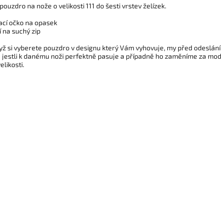
ouzdro na nože o velikosti 111 do šesti vrstev želízek.
ací očko na opasek
 na suchý zip
dyž si vyberete pouzdro v designu který Vám vyhovuje, my před odeslán
 jestli k danému noži perfektně pasuje a případně ho zaměníme za mod
elikosti.