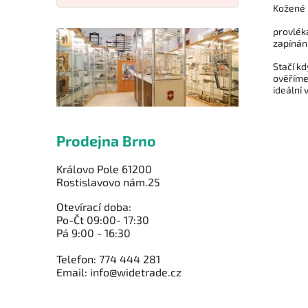
Kožené p
provlék
zapínání
Stačí k
ověříme
ideální v
Prodejna Brno
Královo Pole 61200
Rostislavovo nám.25
Otevírací doba:
Po-Čt 09:00- 17:30
Pá 9:00 - 16:30
Telefon: 774 444 281
Email: info@widetrade.cz