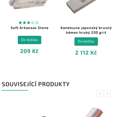
Soft Arkansas Stone
Kanetsune japonský brusný
kámen hrubý 200 grit
Do košíku
Do košíku
209 Kč
2 112 Kč
SOUVISEJÍCÍ PRODUKTY
Previous
Next