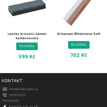
Lansky brousící kámen
Arkansas Whetstone Soft
kombinovaný
Do košíku
Do košíku
702 Kč
599 Kč
KONTAKT
info
@
widetrade.cz
541214375
774444281
Sledujte nás na FB