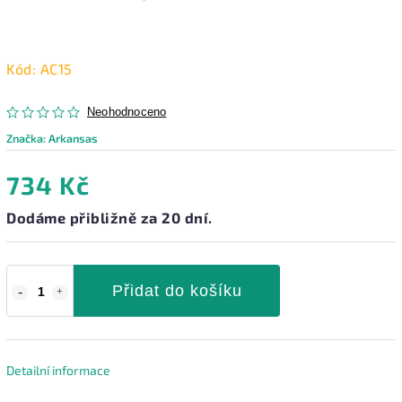
Kód:
AC15
Neohodnoceno
Značka:
Arkansas
734 Kč
Dodáme přibližně za 20 dní.
Přidat do košíku
Detailní informace