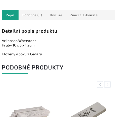
Popis
Podobné (5)
Diskuze
Značka
Arkansas
Detailní popis produktu
Arkansas Whetstone
Hrubý 10 x 5 x 1,2cm
Uložený v boxu z Cedaru.
PODOBNÉ PRODUKTY
Previous
Next