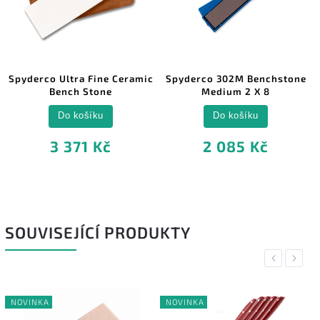
Spyderco Ultra Fine Ceramic
Spyderco 302M Benchstone
Bench Stone
Medium 2 X 8
Do košíku
Do košíku
3 371 Kč
2 085 Kč
SOUVISEJÍCÍ PRODUKTY
Previous
Next
NOVINKA
NOVINKA