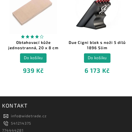
Obtahovací kůže
Due Cigni blok s noži 5 dílů
jednostranná, 20 x 8 cm
1896 Slim
Do košíku
Do košíku
939 Kč
6 173 Kč
KONTAKT
info
@
widetrade.cz
541214375
774444281