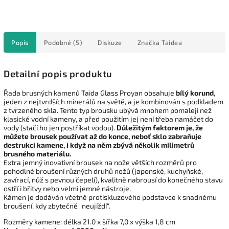
Popis
Podobné (5)
Diskuze
Značka
Taidea
Detailní popis produktu
Řada brusných kamenů Taida Glass Proyan obsahuje
bílý korund
,
jeden z nejtvrdších minerálů na světě, a je kombinován s podkladem
z tvrzeného skla. Tento typ brousku ubývá mnohem pomaleji než
klasické vodní kameny, a před použitím jej není třeba namáčet do
vody (stačí ho jen postříkat vodou).
Důležitým faktorem je, že
můžete brousek používat až do konce, neboť sklo zabraňuje
destrukci kamene, i když na něm zbývá několik milimetrů
brusného materiálu.
Extra jemný inovativní brousek na nože větších rozměrů pro
pohodlné broušení různých druhů nožů (japonské, kuchyňské,
zavírací, nůž s pevnou čepelí), kvalitně nabrousí do konečného stavu
ostří i břitvy nebo velmi jemné nástroje.
Kámen je dodáván včetně protiskluzového podstavce k snadnému
broušení, kdy zbytečně "neujíždí".
Rozměry kamene: délka 21.0 x šířka 7,0 x výška 1,8 cm