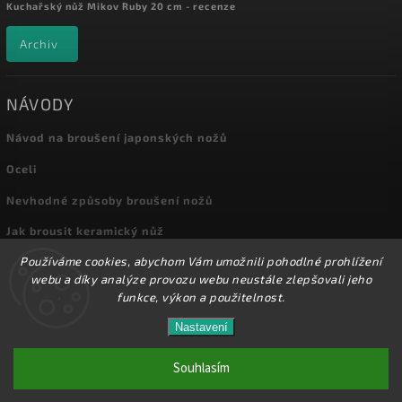
Kuchařský nůž Mikov Ruby 20 cm - recenze
Archiv
NÁVODY
Návod na broušení japonských nožů
Oceli
Nevhodné způsoby broušení nožů
Jak brousit keramický nůž
Používáme cookies, abychom Vám umožnili pohodlné prohlížení
Archiv
webu a díky analýze provozu webu neustále zlepšovali jeho
funkce, výkon a použitelnost.
Nastavení
Copyright 2026
Kuchyňské nože
. Všechna práva vyhrazena.
Přes 8000 nožů a dalšího příslušenství máme skladem
na prodejně! Doprava od 72,-Kč!
Souhlasím