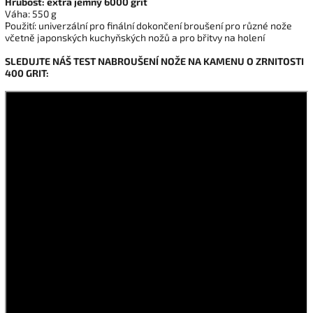
Hrubost: extra jemný 6000 grit
Váha: 550 g
Použití: univerzální pro finální dokončení broušení pro různé nože
včetně japonských kuchyňských nožů a pro břitvy na holení
SLEDUJTE NÁŠ TEST NABROUŠENÍ NOŽE NA KAMENU O ZRNITOSTI
400 GRIT: