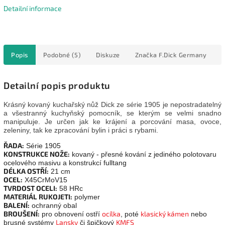
Detailní informace
Popis
Podobné (5)
Diskuze
Značka
F.Dick Germany
Detailní popis produktu
Krásný kovaný kuchařský nůž Dick ze série 1905 je nepostradatelný
a všestranný kuchyňský pomocník, se kterým se velmi snadno
manipuluje. Je určen jak ke krájení a porcování masa, ovoce,
zeleniny, tak ke zpracování bylin i práci s rybami.
ŘADA:
Série 1905
KONSTRUKCE NOŽE:
kovaný - přesné kování z jediného polotovaru
ocelového masivu a konstrukcí fulltang
DÉLKA OSTŘÍ:
21 cm
OCEL:
X45CrMoV15
TVRDOST OCELI:
58 HRc
MATERIÁL RUKOJETI:
polymer
BALENÍ:
ochranný obal
BROUŠENÍ:
ocílka
klasický kámen
pro obnovení ostří
, poté
nebo
Lansky
KMFS
brusné systémy
či špičkový