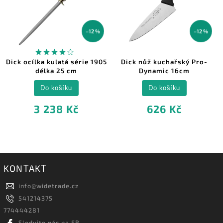
–12 %
–12 %
Dick ocílka kulatá série 1905
Dick nůž kuchařský Pro-
délka 25 cm
Dynamic 16cm
Do košíku
Do košíku
3 238 Kč
626 Kč
KONTAKT
info
@
widetrade.cz
541214375
774444281
Sledujte nás na FB