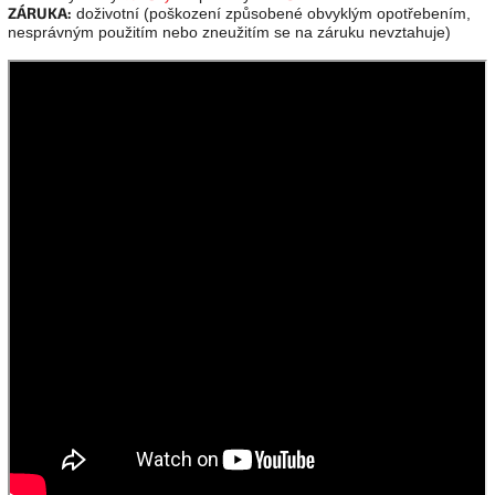
ZÁRUKA:
doživotní (poškození způsobené obvyklým opotřebením,
nesprávným použitím nebo zneužitím se na záruku nevztahuje)