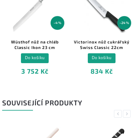
–4 %
–24 %
–
hléb
Victorinox nůž cukrářský
Victorinox nůž na chle
cm
Swiss Classic 22cm
cm čerevený
Do košíku
Do košíku
834 Kč
720 Kč
SOUVISEJÍCÍ PRODUKTY
Previous
Next