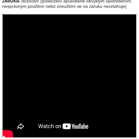
ZÁRUKA:
doživotní (poškození způsobené obvyklým opotřebením,
nesprávným použitím nebo zneužitím se na záruku nevztahuje)