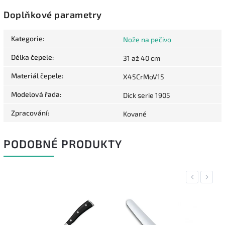
Doplňkové parametry
Kategorie
:
Nože na pečivo
Délka čepele
:
31 až 40 cm
Materiál čepele
:
X45CrMoV15
Modelová řada
:
Dick serie 1905
Zpracování
:
Kované
PODOBNÉ PRODUKTY
Previous
Next