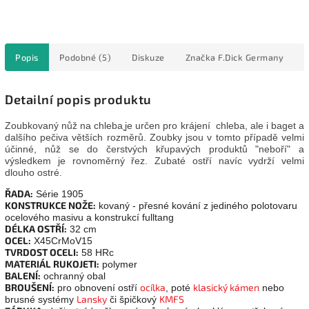
Popis
Podobné (5)
Diskuze
Značka
F.Dick Germany
Detailní popis produktu
Zoubkovaný nůž na chleba
je určen pro krájení chleba, ale i baget a
dalšího pečiva větších rozměrů. Zoubky jsou v tomto případě velmi
účinné, nůž se do čerstvých křupavých produktů "neboří" a
výsledkem je rovnoměrný řez. Zubaté ostří navíc vydrží velmi
dlouho ostré.
ŘADA:
Série 1905
KONSTRUKCE NOŽE:
kovaný - přesné kování z jediného polotovaru
ocelového masivu a konstrukcí fulltang
DÉLKA OSTŘÍ:
32 cm
OCEL:
X45CrMoV15
TVRDOST OCELI:
58 HRc
MATERIÁL RUKOJETI:
polymer
BALENÍ:
ochranný obal
BROUŠENÍ:
ocílka
klasický kámen
pro obnovení ostří
, poté
nebo
Lansky
KMFS
brusné systémy
či špičkový