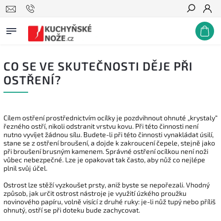
Hledat
CO SE VE SKUTEČNOSTI DĚJE PŘI
OSTŘENÍ?
Cílem ostření prostřednictvím ocílky je pozdvihnout ohnuté „krystaly“
řezného ostří, nikoli odstranit vrstvu kovu. Při této činnosti není
nutno vyvíjet žádnou sílu. Budete-li při této činnosti vynakládat úsilí,
stane se z ostření broušení, a dojde k zakroucení čepele, stejně jako
při broušení brusným kamenem. Správné ostření ocílkou není noži
vůbec nebezpečné. Lze je opakovat tak často, aby nůž co nejlépe
plnil svůj účel.
Ostrost lze stěží vyzkoušet prsty, aniž byste se nepořezali. Vhodný
způsob, jak určit ostrost nástroje je využití úzkého proužku
novinového papíru, volně visící z druhé ruky: je-li nůž tupý nebo příliš
ohnutý, ostří se při doteku bude zachycovat.