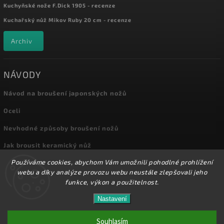
Kuchyňské nože F.Dick 1905 - recenze
Kuchařský nůž Mikov Ruby 20 cm - recenze
Archiv
NÁVODY
Návod na broušení japonských nožů
Oceli
Nevhodné způsoby broušení nožů
Jak brousit keramický nůž
Používáme cookies, abychom Vám umožnili pohodlné prohlížení
Archiv
webu a díky analýze provozu webu neustále zlepšovali jeho
funkce, výkon a použitelnost.
Nastavení
Copyright 2026
Kuchyňské nože
. Všechna práva vyhrazena.
Přes 8000 nožů a dalšího příslušenství máme skladem
na prodejně! Doprava od 72,-Kč!
Souhlasím