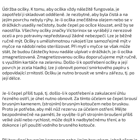
Údržba ocílky. K tomu, aby ocílka vždy náležitě fungovala, je
zapotřebí ji skladovat odděleně. Je nezbytné, aby byla čistá a na
jejím povrchu nebyly rýhy. Je-li ocílka znečištěna olejem nebo se v
drážkách usadily nečistoty, bude čepel po ocílce klouzat, aniž by se
naostřila. Všechny ocílky značky Victorinox se vyrábějí z nerezové
oceli a pro potraviny nepředstavují žádné nebezpečí. Lze je běžně
ručně mýt. Ocílky s umělohmotnou rukojetí lze samozřejmě mýt v
myčce na nádobí nebo sterilizovat. Při mytí v myčce se však může
stát, že budou částečky kovu nadále ulpívat v drážkách, je-li ocílka
zmagnetizovaná. Zmagnetizovanou ocílku doporučujeme mýt ručně,
s využitím kartáče na zeleninu. Došlo-li k opotřebení ocílky a její
povrch je zcela hladký, lze ji obnovit pomocí smirkového papíru s
odpovídající zrnitostí. Ocílku je nutno brousit ve směru zářezu, tj. po
její délce.
Je-li čepel příliš tupá, tj. došlo-li k opotřebení a zakulacení úhlu
řezného ostří, je úhel nutno obnovit. Za tímto účelem se čepel brousí
brusným kamenem, (strojním) brusným kotoučem nebo bruskou.
Proto je potřeba, aby měl nůž rezervu za účelem ostření. Mějte
bezpodmínečně na paměti, že vyvíjíte-li při strojním broušení příliš
velké úsilí nebo rychlost, může dojít k nadbytečnému tření, a to
dokonce i při použití vodního brusného kotouče.
Při broušení brusným kamenem nebo jiným brouskem, jehož cílem je