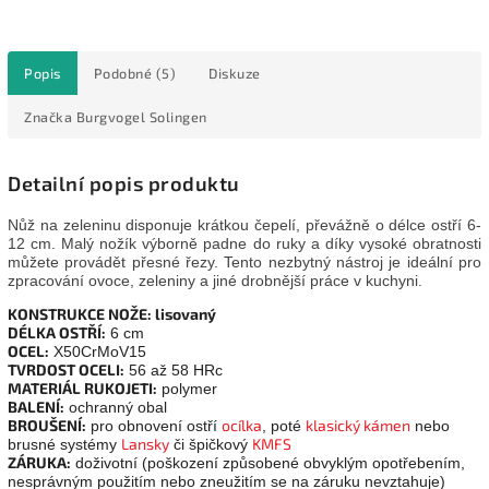
Popis
Podobné (5)
Diskuze
Značka
Burgvogel Solingen
Detailní popis produktu
Nůž na zeleninu disponuje krátkou čepelí, převážně o délce ostří 6-
12 cm. Malý nožík výborně padne do ruky a díky vysoké obratnosti
můžete provádět přesné řezy. Tento nezbytný nástroj je ideální pro
zpracování ovoce, zeleniny a jiné drobnější práce v kuchyni.
KONSTRUKCE NOŽE: lisovaný
DÉLKA OSTŘÍ:
6 cm
OCEL:
X50CrMoV15
TVRDOST OCELI:
56 až 58 HRc
MATERIÁL RUKOJETI:
polymer
BALENÍ:
ochranný obal
BROUŠENÍ:
ocílka
klasický kámen
pro obnovení ostří
, poté
nebo
Lansky
KMFS
brusné systémy
či špičkový
ZÁRUKA:
doživotní (poškození způsobené obvyklým opotřebením,
nesprávným použitím nebo zneužitím se na záruku nevztahuje)