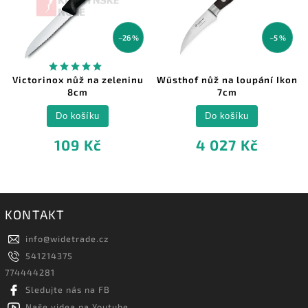
–26 %
–5 %
Victorinox nůž na zeleninu
Wüsthof nůž na loupání Ikon
8cm
7cm
Do košíku
Do košíku
109 Kč
4 027 Kč
KONTAKT
info
@
widetrade.cz
541214375
774444281
Sledujte nás na FB
Naše videa na Youtube