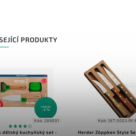
SEJÍCÍ PRODUKTY
1 079 Kč
–2 %
Kód:
289001
Kód:
SET.0003.RF.
l dětský kuchyňský set -
Herder Zöppken Style Set