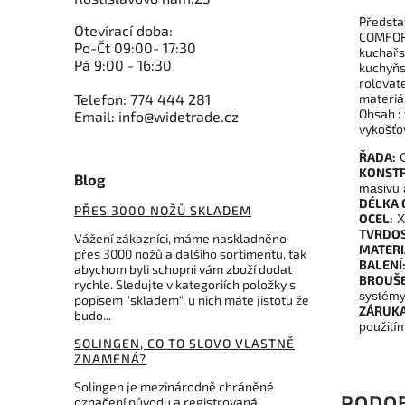
Předsta
Otevírací doba:
COMFORT
Po-Čt 09:00- 17:30
kuchařs
Pá 9:00 - 16:30
kuchyň
rolovat
materiál
Telefon: 774 444 281
Obsah :
Email: info@widetrade.cz
vykošťo
ŘADA:
C
KONSTR
Blog
masivu a
DÉLKA 
PŘES 3000 NOŽŮ SKLADEM
OCEL:
X
TVRDOS
Vážení zákazníci, máme naskladněno
MATERI
přes 3000 nožů a dalšího sortimentu, tak
BALENÍ
abychom byli schopni vám zboží dodat
BROUŠE
rychle. Sledujte v kategoriích položky s
systém
popisem "skladem", u nich máte jistotu že
ZÁRUKA
budo...
použití
SOLINGEN, CO TO SLOVO VLASTNĚ
ZNAMENÁ?
Solingen je mezinárodně chráněné
PODO
označení původu a registrovaná