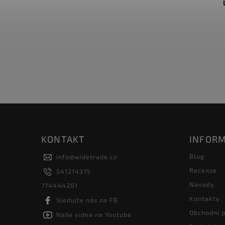
s barevnými noži, 6 ks, černý
Do košíku
6 446 Kč
KONTAKT
INFORM
Blog
info
@
widetrade.cz
Recenze
541214375
Návody
774444281
Kontakty
Sledujte nás na FB
Obchodní 
Naše videa na Youtube