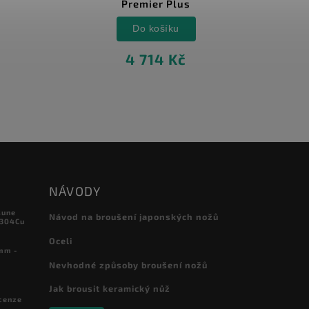
Premier Plus
Do košíku
4 714 Kč
NÁVODY
sune
Návod na broušení japonských nožů
 304Cu
Oceli
mm -
Nevhodné způsoby broušení nožů
Jak brousit keramický nůž
cenze