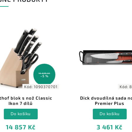
15 639 Kč
–5 %
Kód:
1090370701
Kód:
8
hof blok s nož Classic
Dick dvoudílná sada n
Ikon 7 dílů
Premier Plus
Do košíku
Do košíku
14 857 Kč
3 461 Kč