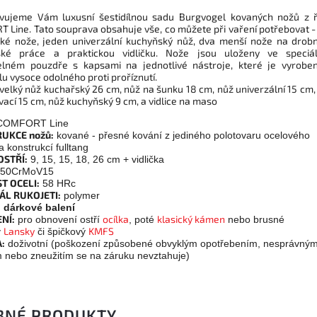
vujeme Vám luxusní šestidílnou sadu Burgvogel kovaných nožů z 
 Line. Tato souprava obsahuje vše, co můžete při vaření potřebovat -
ké nože, jeden univerzální kuchyňský nůž, dva menší nože na drobn
ské práce a praktickou vidličku. Nože jsou uloženy ve speciá
elném pouzdře s kapsami na jednotlivé nástroje, které je vyrobe
u vysoce odolného proti proříznutí.
 velký nůž kuchařský 26 cm, nůž na šunku 18 cm, nůž univerzální 15 cm,
vací 15 cm, nůž kuchyňský 9 cm, a vidlice na maso
OMFORT Line
UKCE nožů:
kované - přesné kování z jediného polotovaru ocelového
 konstrukcí fulltang
OSTŘÍ:
9, 15, 15, 18, 26 cm + vidlička
50CrMoV15
T OCELI:
58 HRc
ÁL RUKOJETI:
polymer
:
dárkové balení
NÍ:
ocílka
klasický kámen
pro obnovení ostří
, poté
nebo brusné
Lansky
KMFS
y
či špičkový
:
doživotní (poškození způsobené obvyklým opotřebením, nesprávný
m nebo zneužitím se na záruku nevztahuje)
BNÉ PRODUKTY