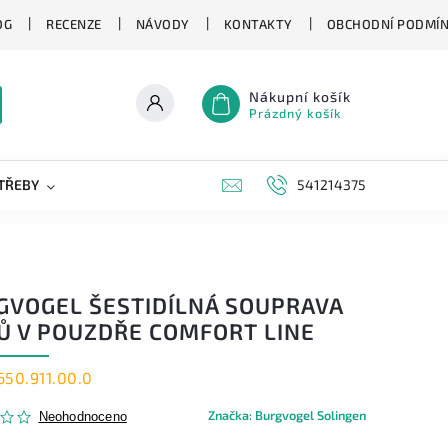
OG
RECENZE
NÁVODY
KONTAKTY
OBCHODNÍ PODMÍ
Nákupní košík
Prázdný košík
TŘEBY
KAPESNÍ NOŽE
NOVINKY
541214375
ZNAČKY
GVOGEL ŠESTIDÍLNÁ SOUPRAVA
Ů V POUZDŘE COMFORT LINE
650.911.00.0
Značka:
Burgvogel Solingen
Neohodnoceno