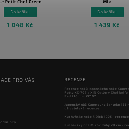
Le Petit Chef Green
Mix
Do košíku
Do košíku
1 048 Kč
1 439 Kč
ACE PRO VÁS
RECENZE
Recenze nožů japonského nože Kanet
Petty KC-707 a XIN Cutlery Chef knife
Red 210 mm XC102
Japonský nůž Kanetsune Santoku 165 
uživatelská recenze
Kuchyňské nože F.Dick 1905 - recenze
podmínky
Kuchařský nůž Mikov Ruby 20 cm - re