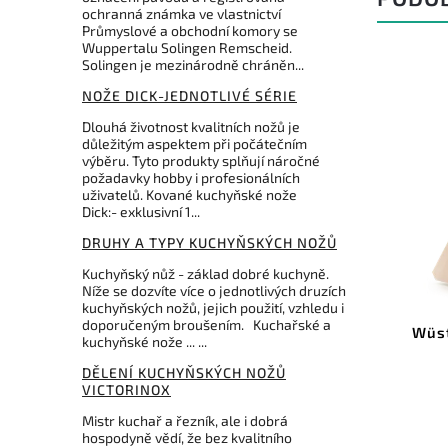
ochranná známka ve vlastnictví
Průmyslové a obchodní komory se
Wuppertalu Solingen Remscheid.
Solingen je mezinárodně chráněn...
NOŽE DICK-JEDNOTLIVÉ SÉRIE
Dlouhá životnost kvalitních nožů je
důležitým aspektem při počátečním
výběru. Tyto produkty splňují náročné
požadavky hobby i profesionálních
uživatelů. Kované kuchyňské nože
Dick:- exklusivní 1...
DRUHY A TYPY KUCHYŇSKÝCH NOŽŮ
1 640 Kč
–15 %
Kuchyňský nůž - základ dobré kuchyně.
Níže se dozvíte více o jednotlivých druzích
Kód:
8255100
kuchyňských nožů, jejich použití, vzhledu i
doporučeným broušením. Kuchařské a
Dick vykosťovací sada 3 nožů
Wüst
kuchyňské nože ... ...
ErgoGrip
DĚLENÍ KUCHYŇSKÝCH NOŽŮ
Do košíku
VICTORINOX
Mistr kuchař a řezník, ale i dobrá
1 384 Kč
hospodyně vědí, že bez kvalitního