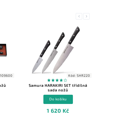
Previous
Next
109600
Kód:
SHR220
ožů
Samura HARAKIRI SET třídílná
Burg
sada nožů
soup
Do košíku
1 620 Kč