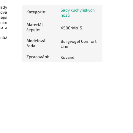
řady
Sady kuchyňských
Kategorie
:
 dva
nožů
ější
lním
Materiál
no z
X50CrMo15
čepele
:
 nůž
Modelová
Burgvogel Comfort
řada
:
Line
Zpracování
:
Kované
m