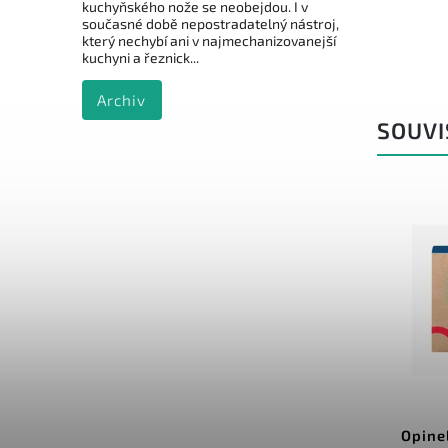
kuchyňského nože se neobejdou. I v
současné době nepostradatelný nástroj,
který nechybí ani v najmechanizovanejší
kuchyni a řeznick...
Archiv
SOUVI
8 499 Kč
–24 %
Kód:
6.7186.66
Victorinox Swiss Modern Blok
Opine