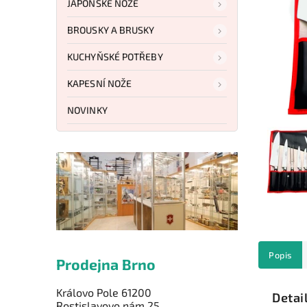
JAPONSKÉ NOŽE
BROUSKY A BRUSKY
KUCHYŇSKÉ POTŘEBY
KAPESNÍ NOŽE
NOVINKY
Popis
Prodejna Brno
Královo Pole 61200
Detai
Rostislavovo nám.25