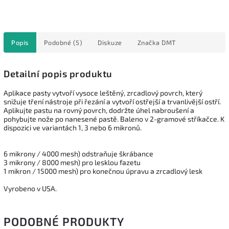
Popis
Podobné (5)
Diskuze
Značka
DMT
Detailní popis produktu
Aplikace pasty vytvoří vysoce leštěný, zrcadlový povrch, který
snižuje tření nástroje při řezání a vytvoří ostřejší a trvanlivější ostří.
Aplikujte pastu na rovný povrch, dodržte úhel nabroušení a
pohybujte nože po nanesené pastě. Baleno v 2-gramové stříkačce. K
dispozici ve variantách 1, 3 nebo 6 mikronů.
6 mikrony / 4000 mesh) odstraňuje škrábance
3 mikrony / 8000 mesh) pro lesklou fazetu
1 mikron / 15000 mesh) pro konečnou úpravu a zrcadlový lesk
Vyrobeno v USA.
PODOBNÉ PRODUKTY