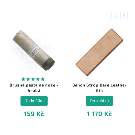
Previous
Next
Brusná pasta na nože -
Bench Strop Bare Leather
hrubá
6in
Do košíku
Do košíku
159 Kč
1 170 Kč