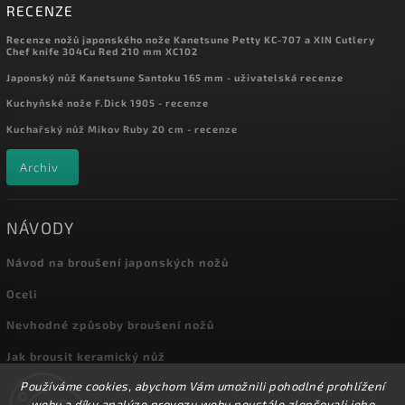
RECENZE
Recenze nožů japonského nože Kanetsune Petty KC-707 a XIN Cutlery
Chef knife 304Cu Red 210 mm XC102
Japonský nůž Kanetsune Santoku 165 mm - uživatelská recenze
Kuchyňské nože F.Dick 1905 - recenze
Kuchařský nůž Mikov Ruby 20 cm - recenze
Archiv
NÁVODY
Návod na broušení japonských nožů
Oceli
Nevhodné způsoby broušení nožů
Jak brousit keramický nůž
Používáme cookies, abychom Vám umožnili pohodlné prohlížení
Archiv
webu a díky analýze provozu webu neustále zlepšovali jeho