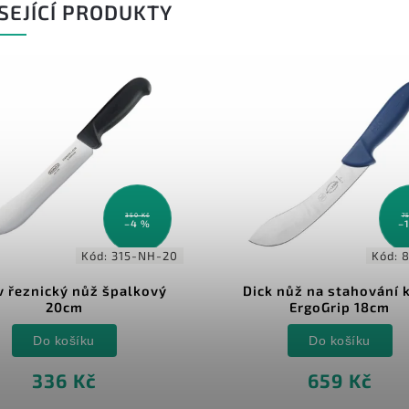
SEJÍCÍ PRODUKTY
350 Kč
7
–4 %
–
Kód:
315-NH-20
Kód:
 řeznický nůž špalkový
Dick nůž na stahování 
20cm
ErgoGrip 18cm
Do košíku
Do košíku
336 Kč
659 Kč