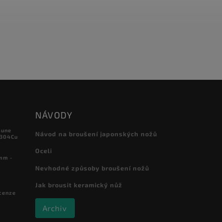
NÁVODY
sune
Návod na broušení japonských nožů
 304Cu
Oceli
mm -
Nevhodné způsoby broušení nožů
Jak brousit keramický nůž
cenze
Archiv