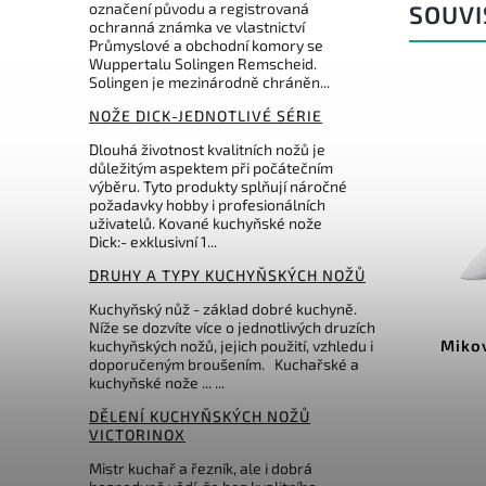
označení původu a registrovaná
SOUVI
ochranná známka ve vlastnictví
Průmyslové a obchodní komory se
Wuppertalu Solingen Remscheid.
Solingen je mezinárodně chráněn...
NOŽE DICK-JEDNOTLIVÉ SÉRIE
Dlouhá životnost kvalitních nožů je
důležitým aspektem při počátečním
výběru. Tyto produkty splňují náročné
požadavky hobby i profesionálních
uživatelů. Kované kuchyňské nože
Dick:- exklusivní 1...
210 Kč
–3 %
DRUHY A TYPY KUCHYŇSKÝCH NOŽŮ
Kód:
310-NH-15
Kuchyňský nůž - základ dobré kuchyně.
Níže se dozvíte více o jednotlivých druzích
Mikov řeznický nůž
Mikov
kuchyňských nožů, jejich použití, vzhledu i
doporučeným broušením. Kuchařské a
vykošťovací 15cm
kuchyňské nože ... ...
Do košíku
DĚLENÍ KUCHYŇSKÝCH NOŽŮ
VICTORINOX
202 Kč
Mistr kuchař a řezník, ale i dobrá