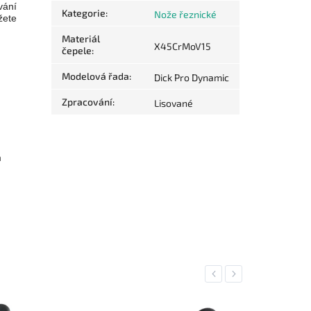
vání
Kategorie
:
Nože řeznické
žete
Materiál
X45CrMoV15
čepele
:
Modelová řada
:
Dick Pro Dynamic
Zpracování
:
Lisované
m
Previous
Next