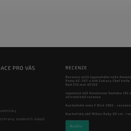
ACE PRO VÁS
RECENZE
Recenze nožů japonského nože Kanet
Petty KC-707 a XIN Cutlery Chef knife
Red 210 mm XC102
Japonský nůž Kanetsune Santoku 165 
uživatelská recenze
Kuchyňské nože F.Dick 1905 - recenze
podmínky
Kuchařský nůž Mikov Ruby 20 cm - re
ochrany osobních údajů
Archiv