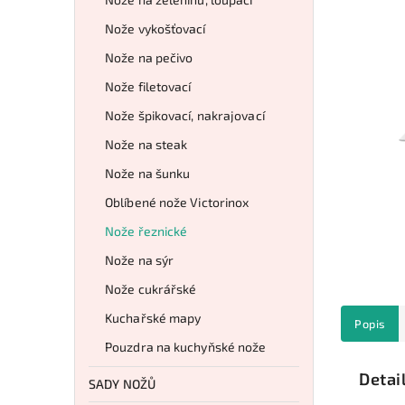
Nože vykošťovací
Nože na pečivo
Nože filetovací
Nože špikovací, nakrajovací
Nože na steak
Nože na šunku
Oblíbené nože Victorinox
Nože řeznické
Nože na sýr
Nože cukrářské
Kuchařské mapy
Popis
Pouzdra na kuchyňské nože
Detai
SADY NOŽŮ