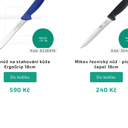
665 Kč
25
–11 %
–
Kód:
8236918
Kód:
304
 nůž na stahování kůže
Mikov řeznický nůž - pí
ErgoGrip 18cm
čepel 18cm
Do košíku
Do košíku
590 Kč
240 Kč