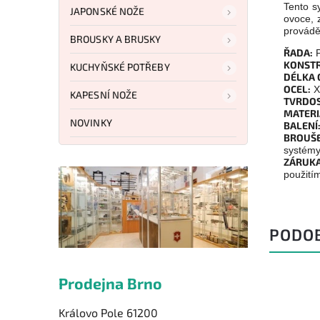
Tento s
JAPONSKÉ NOŽE
ovoce, 
provádě
BROUSKY A BRUSKY
ŘADA:
P
KONSTR
KUCHYŇSKÉ POTŘEBY
DÉLKA 
OCEL:
X
KAPESNÍ NOŽE
TVRDOS
MATERI
NOVINKY
BALENÍ
BROUŠE
systém
ZÁRUKA
použití
PODO
Prodejna Brno
Královo Pole 61200