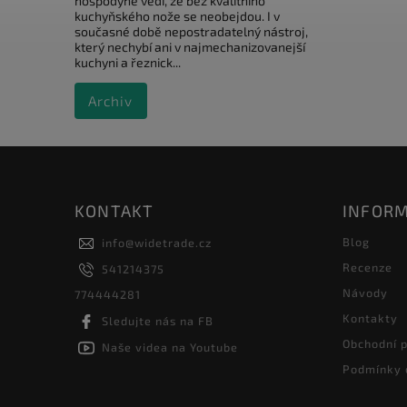
hospodyně vědí, že bez kvalitního
kuchyňského nože se neobejdou. I v
současné době nepostradatelný nástroj,
který nechybí ani v najmechanizovanejší
kuchyni a řeznick...
Archiv
KONTAKT
INFORM
Blog
info
@
widetrade.cz
Recenze
541214375
Návody
774444281
Kontakty
Sledujte nás na FB
Obchodní 
Naše videa na Youtube
Podmínky 