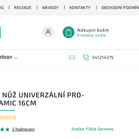
OG
RECENZE
NÁVODY
KONTAKTY
OBCHODNÍ PODMÍ
Nákupní košík
Prázdný košík
TŘEBY
KAPESNÍ NOŽE
NOVINKY
541214375
ZNAČKY
K NŮŽ UNIVERZÁLNÍ PRO-
AMIC 16CM
508016
Značka:
F.Dick Germany
1 hodnocení