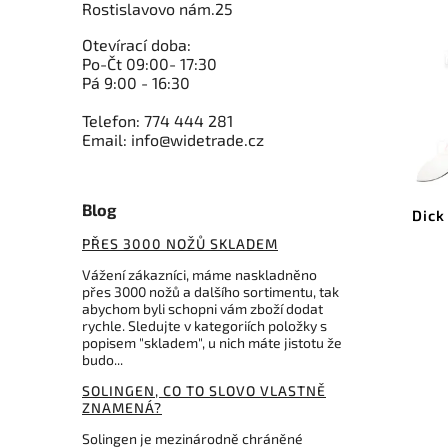
Rostislavovo nám.25
Otevírací doba:
Po-Čt 09:00- 17:30
Pá 9:00 - 16:30
Telefon: 774 444 281
232 Kč
Email: info@widetrade.cz
–3 %
Kód:
307-NH-15
Blog
Mikov řeznický nůž porcovací
Dick
15cm
PŘES 3000 NOŽŮ SKLADEM
Do košíku
Vážení zákazníci, máme naskladněno
přes 3000 nožů a dalšího sortimentu, tak
abychom byli schopni vám zboží dodat
223 Kč
rychle. Sledujte v kategoriích položky s
popisem "skladem", u nich máte jistotu že
budo...
SOLINGEN, CO TO SLOVO VLASTNĚ
ZNAMENÁ?
Solingen je mezinárodně chráněné