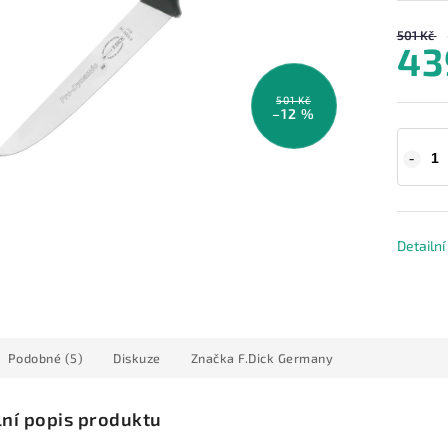
501 Kč
43
501 Kč
–12 %
Detailn
Podobné (5)
Diskuze
Značka
F.Dick Germany
lní popis produktu