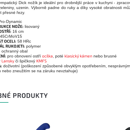
ympatický Dick nožík je ideální pro drobnější práce v kuchyni - zpraco
zeleniny, uzenin. Výborně padne do ruky a díky vysoké obratnosti mů
t přesné řezy.
ro-Dynamic
UKCE NOŽE:
lisovaný
OSTŘÍ:
16 cm
45CrMoV15
T OCELI:
58 HRc
ÁL RUKOJETI:
polymer
:
ochranný obal
NÍ:
ocílka
klasický kámen
pro obnovení ostří
, poté
nebo brusné
Lansky
KMFS
y
či špičkový
:
doživotní (poškození způsobené obvyklým opotřebením, nesprávný
m nebo zneužitím se na záruku nevztahuje)
BNÉ PRODUKTY