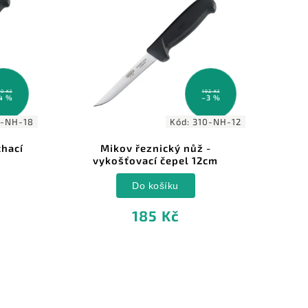
0 Kč
192 Kč
4 %
–3 %
-NH-18
Kód:
310-NH-12
chací
Mikov řeznický nůž -
Miko
vykošťovací čepel 12cm
Do košíku
185 Kč