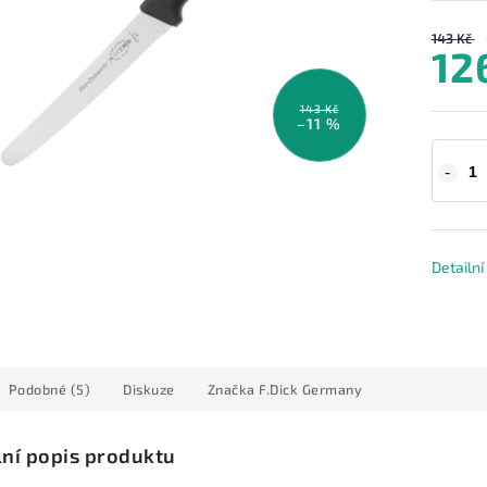
143 Kč
12
143 Kč
–11 %
Detailn
Podobné (5)
Diskuze
Značka
F.Dick Germany
lní popis produktu