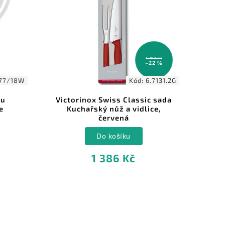
1 790 Kč
–22 %
77/18W
Kód:
6.7131.2G
ku
Victorinox Swiss Classic sada
V
e
Kuchařský nůž a vidlice,
Por
červená
Do košíku
1 386 Kč