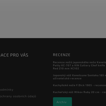
ACE PRO VÁS
RECENZE
Recenze nožů japonského nože Kanet
Petty KC-707 a XIN Cutlery Chef knife
Red 210 mm XC102
Japonský nůž Kanetsune Santoku 165 
uživatelská recenze
Kuchyňské nože F.Dick 1905 - recenze
podmínky
Kuchařský nůž Mikov Ruby 20 cm - re
ochrany osobních údajů
Archiv