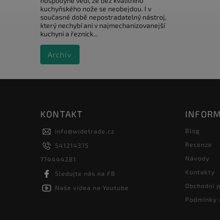
hospodyně vědí, že bez kvalitního
kuchyňského nože se neobejdou. I v
současné době nepostradatelný nástroj,
který nechybí ani v najmechanizovanejší
kuchyni a řeznick...
Archiv
KONTAKT
INFORM
Blog
info
@
widetrade.cz
Recenze
541214375
Návody
774444281
Kontakty
Sledujte nás na FB
Obchodní 
Naše videa na Youtube
Podmínky 