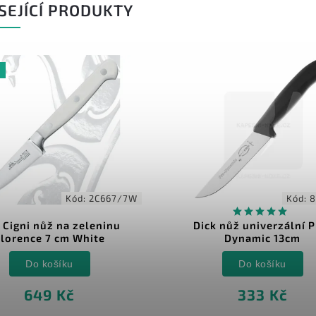
SEJÍCÍ PRODUKTY
Kód:
2C667/7W
Kód:
8
 Cigni nůž na zeleninu
Dick nůž univerzální P
lorence 7 cm White
Dynamic 13cm
Do košíku
Do košíku
649 Kč
333 Kč