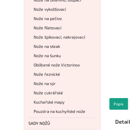
Nože vykošťovací
Nože na pečivo
Nože filetovací
Nože špikovací, nakrajovací
Nože na steak
Nože na šunku
Oblíbené nože Victorinox
Nože řeznické
Nože na sýr
Nože cukrářské
Kuchařské mapy
Popis
Pouzdra na kuchyňské nože
Detai
SADY NOŽŮ