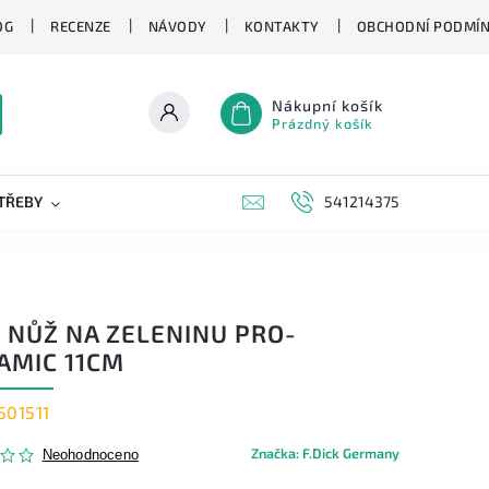
OG
RECENZE
NÁVODY
KONTAKTY
OBCHODNÍ PODMÍ
Nákupní košík
Prázdný košík
TŘEBY
KAPESNÍ NOŽE
NOVINKY
541214375
ZNAČKY
K NŮŽ NA ZELENINU PRO-
AMIC 11CM
501511
Značka:
F.Dick Germany
Neohodnoceno