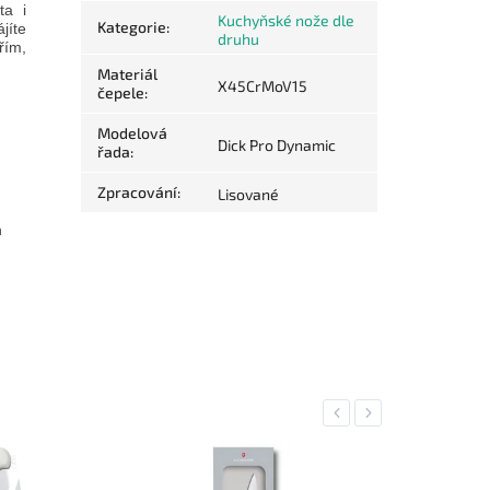
ta i
Kuchyňské nože dle
Kategorie
:
jíte
druhu
řím,
Materiál
X45CrMoV15
čepele
:
Modelová
Dick Pro Dynamic
řada
:
Zpracování
:
Lisované
m
Previous
Next