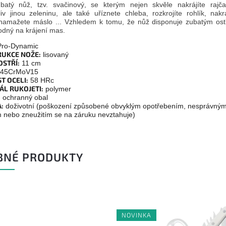
batý nůž, tzv. svačinový, se kterým nejen skvěle nakrájíte rajča
liv jinou zeleninu, ale také uříznete chleba, rozkrojíte rohlík, nakrá
namažete máslo ... Vzhledem k tomu, že nůž disponuje zubatým ost
odný na krájení mas.
ro-Dynamic
UKCE NOŽE:
lisovaný
OSTŘÍ:
11 cm
45CrMoV15
T OCELI:
58 HRc
ÁL RUKOJETI:
polymer
:
ochranný obal
:
doživotní (poškození způsobené obvyklým opotřebením, nesprávný
m nebo zneužitím se na záruku nevztahuje)
BNÉ PRODUKTY
NOVINKA