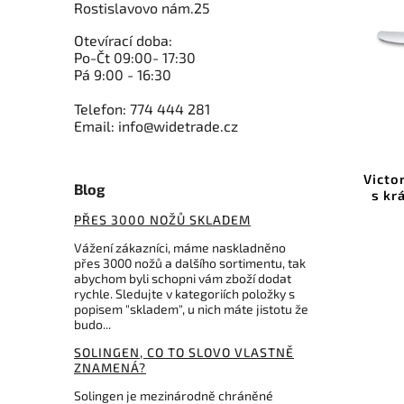
Rostislavovo nám.25
Otevírací doba:
Po-Čt 09:00- 17:30
Pá 9:00 - 16:30
Telefon: 774 444 281
Email: info@widetrade.cz
Kód:
2C 2106 SO
Due Cigni Coquus Bread Knife
Victo
Blog
s kr
PŘES 3000 NOŽŮ SKLADEM
Do košíku
Vážení zákazníci, máme naskladněno
2 590 Kč
přes 3000 nožů a dalšího sortimentu, tak
abychom byli schopni vám zboží dodat
rychle. Sledujte v kategoriích položky s
popisem "skladem", u nich máte jistotu že
budo...
SOLINGEN, CO TO SLOVO VLASTNĚ
ZNAMENÁ?
Solingen je mezinárodně chráněné