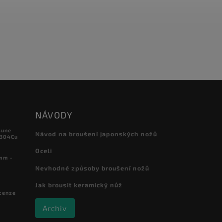
NÁVODY
sune
Návod na broušení japonských nožů
 304Cu
Oceli
mm -
Nevhodné způsoby broušení nožů
Jak brousit keramický nůž
cenze
Archiv