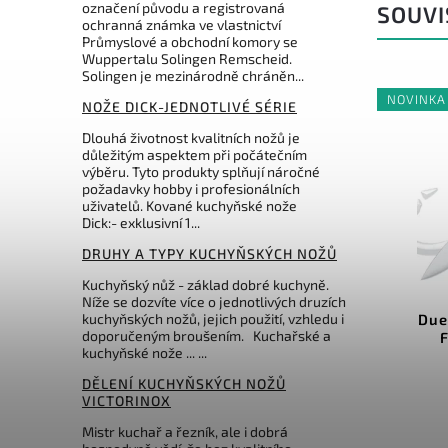
označení původu a registrovaná
SOUVI
ochranná známka ve vlastnictví
Průmyslové a obchodní komory se
Wuppertalu Solingen Remscheid.
Solingen je mezinárodně chráněn...
NOVINKA
NOVINKA
NOŽE DICK-JEDNOTLIVÉ SÉRIE
Dlouhá životnost kvalitních nožů je
důležitým aspektem při počátečním
výběru. Tyto produkty splňují náročné
požadavky hobby i profesionálních
uživatelů. Kované kuchyňské nože
Dick:- exklusivní 1...
DRUHY A TYPY KUCHYŇSKÝCH NOŽŮ
Kód:
2C667/10W
Kuchyňský nůž - základ dobré kuchyně.
Níže se dozvíte více o jednotlivých druzích
kuchyňských nožů, jejich použití, vzhledu i
Due Cigni nůž na zeleninu
Due
doporučeným broušením. Kuchařské a
Florence 10 cm White
F
kuchyňské nože ... ...
Do košíku
DĚLENÍ KUCHYŇSKÝCH NOŽŮ
VICTORINOX
692 Kč
Mistr kuchař a řezník, ale i dobrá