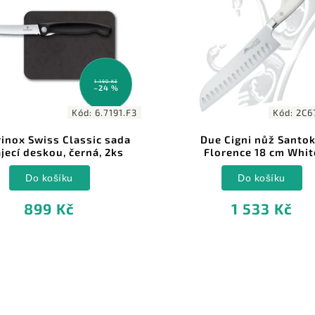
1 190 Kč
–24 %
Kód:
6.7191.F3
Kód:
2C6
rinox Swiss Classic sada
Due Cigni nůž Santo
ájecí deskou, černá, 2ks
Florence 18 cm Whit
Do košíku
Do košíku
899 Kč
1 533 Kč