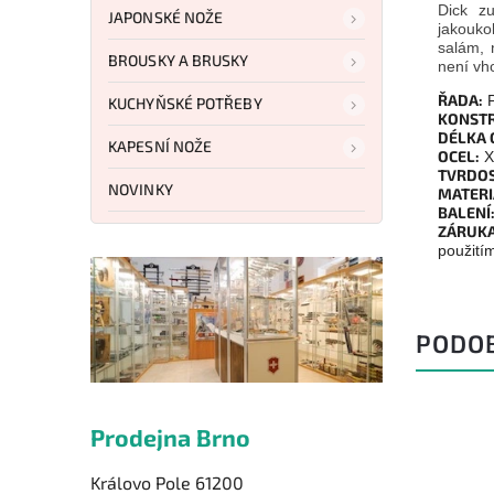
Dick zu
JAPONSKÉ NOŽE
jakouko
salám, 
BROUSKY A BRUSKY
není vh
ŘADA:
P
KUCHYŇSKÉ POTŘEBY
KONSTR
DÉLKA 
KAPESNÍ NOŽE
OCEL:
X
TVRDOS
NOVINKY
MATERI
BALENÍ
ZÁRUKA
použití
PODO
Prodejna Brno
Královo Pole 61200