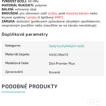
TVRDOST OCELI:
58 HRc
MATERIÁL RUKOJETI:
polymer
BALENÍ:
ochranný obal
BROUŠENÍ:
ocílka
klasický kámen
pro obnovení ostří
, poté
nebo
Lansky
KMFS
brusné systémy
či špičkový
ZÁRUKA:
doživotní (poškození způsobené obvyklým opotřebením,
nesprávným použitím nebo zneužitím se na záruku nevztahuje)
Doplňkové parametry
Kategorie
:
Sady kuchyňských nožů
Materiál čepele
:
X45CrMoV15
Modelová řada
:
Dick Premier Plus
Zpracování
:
Kované
PODOBNÉ PRODUKTY
Previous
Next