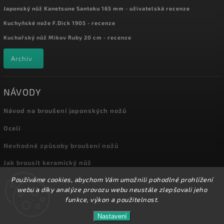
Japonský nůž Kanetsune Santoku 165 mm - uživatelská recenze
Kuchyňské nože F.Dick 1905 - recenze
Kuchařský nůž Mikov Ruby 20 cm - recenze
Archiv
NÁVODY
Návod na broušení japonských nožů
Oceli
Nevhodné způsoby broušení nožů
Jak brousit keramický nůž
Používáme cookies, abychom Vám umožnili pohodlné prohlížení
Archiv
webu a díky analýze provozu webu neustále zlepšovali jeho
funkce, výkon a použitelnost.
Nastavení
Copyright 2026
Kuchyňské nože
. Všechna práva vyhrazena.
Přes 8000 nožů a dalšího příslušenství máme skladem