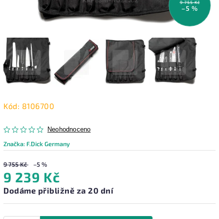
9 755 Kč
–5 %
Kód:
8106700
Neohodnoceno
Značka:
F.Dick Germany
9 755 Kč
–5 %
9 239 Kč
Dodáme přibližně za 20 dní