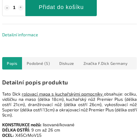
Přidat do košíku
Detailní informace
Popis
Podobné (5)
Diskuze
Značka
F.Dick Germany
Detailní popis produktu
Tato Dick
rolovací mapa s kuchařskými pomocníky
obsahuje: ocílku,
vidličku na maso (délka 18cm), kuchařský nůž Premier Plus (délka
ostří 21cm), dranžírovací nůž (délka ostří 26cm), vykosťovací nůž
Superior (délka ostří 13cm) a okrajovací nůž Premier Plus (délka ostří
9cm).
KONSTRUKCE nožů:
lisované/kované
DÉLKA OSTŘÍ:
9 cm až 26 cm
OCEL:
X45CrMoV15