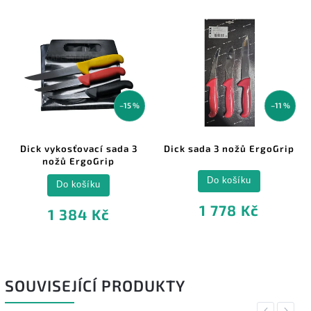
–15 %
–11 %
Dick vykosťovací sada 3
Dick sada 3 nožů ErgoGrip
nožů ErgoGrip
Do košíku
Do košíku
1 778 Kč
1 384 Kč
SOUVISEJÍCÍ PRODUKTY
Previous
Next