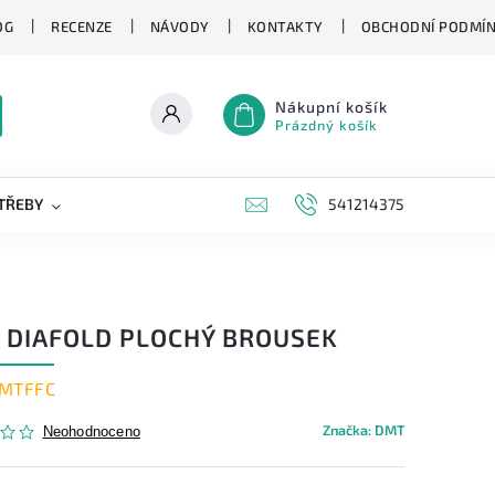
OG
RECENZE
NÁVODY
KONTAKTY
OBCHODNÍ PODMÍ
Nákupní košík
Prázdný košík
TŘEBY
KAPESNÍ NOŽE
NOVINKY
541214375
ZNAČKY
 DIAFOLD PLOCHÝ BROUSEK
MTFFC
Značka:
DMT
Neohodnoceno