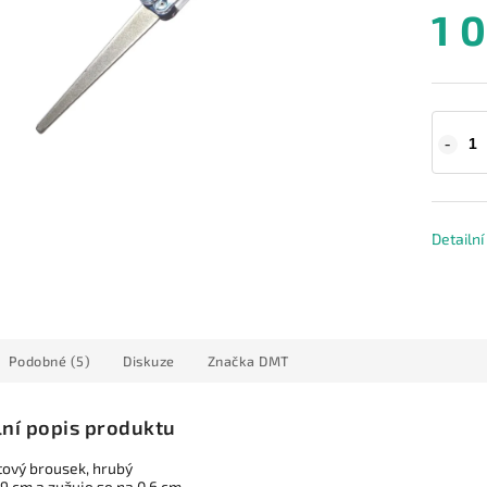
1 
Detailn
Podobné (5)
Diskuze
Značka
DMT
lní popis produktu
ový brousek, hrubý
,9 cm a zužuje se na 0,6 cm