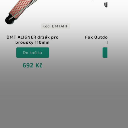
676 Kč
–25 %
DMTAHF
Kód:
BF301
ro
Fox Outdoor Knife Sharpener -
brusný set
Do košíku
507 Kč