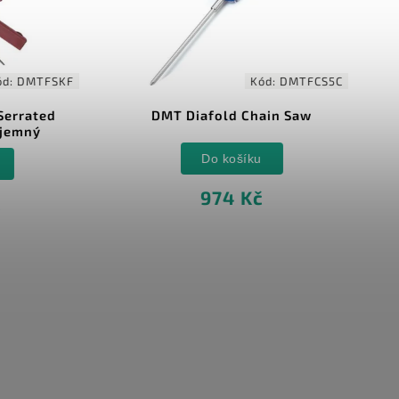
Kód:
DMTFCS5C
Kód:
T Diafold Chain Saw
DMT ALIGNER držák p
brousky 110mm
Do košíku
Do košíku
974 Kč
692 Kč