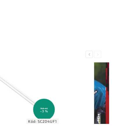
Previous
Next
63 Kč
3 %
204UF1
Kód:
DMTW4C