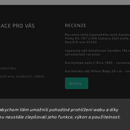
ACE PRO VÁS
RECENZE
Recenze nožů japonského nože Kanet
Petty KC-707 a XIN Cutlery Chef knife
Red 210 mm XC102
Japonský nůž Kanetsune Santoku 165 
uživatelská recenze
Kuchyňské nože F.Dick 1905 - recenze
podmínky
Kuchařský nůž Mikov Ruby 20 cm - re
ochrany osobních údajů
Archiv
abychom Vám umožnili pohodlné prohlížení webu a díky
Copyright 2026
Kuchyňské nože
. Všechna práva vyhrazena.
 neustále zlepšovali jeho funkce, výkon a použitelnost.