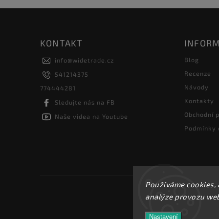
KONTAKT
INFORM
Blog
info
@
widetrade.cz
Recenze
541214375
Návody
774444281
Kontakty
Sledujte nás na FB
Obchodní 
Naše videa na Youtube
Podmínky 
Používáme cookies, 
analýze provozu webu
Nastavení