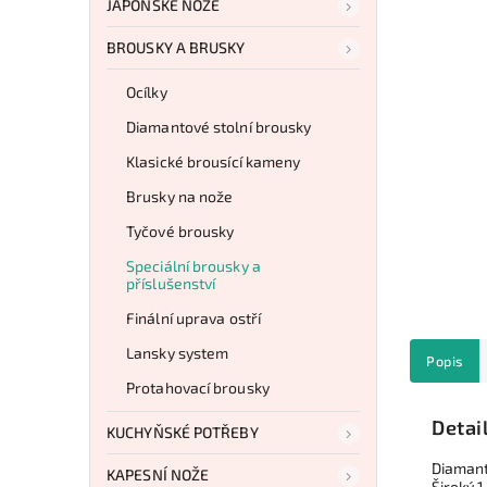
JAPONSKÉ NOŽE
BROUSKY A BRUSKY
Ocílky
Diamantové stolní brousky
Klasické brousící kameny
Brusky na nože
Tyčové brousky
Speciální brousky a
příslušenství
Finální uprava ostří
Lansky system
Popis
Protahovací brousky
Detai
KUCHYŇSKÉ POTŘEBY
Diamant
KAPESNÍ NOŽE
Široký 1