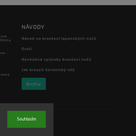
NÁVODY
sune
Návod na broušení japonských nožů
 304Cu
Oceli
mm -
Nevhodné způsoby broušení nožů
Jak brousit keramický nůž
cenze
Archiv
Souhlasím