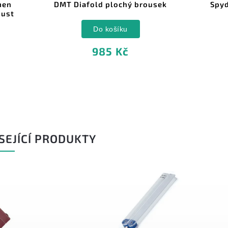
Diafold plochý brousek
Spyderco 204UF1 Ultra 
Tri-Angle Stone
Do košíku
Do košíku
985 Kč
738 Kč
SEJÍCÍ PRODUKTY