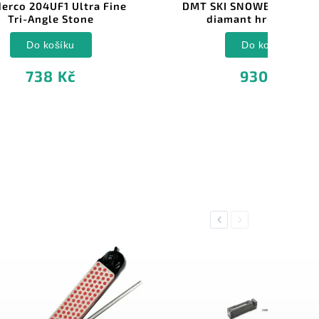
Fine
DMT SKI SNOWBOARD brousek
diamant hrubý 111mm
Do košíku
930 Kč
Previous
Next