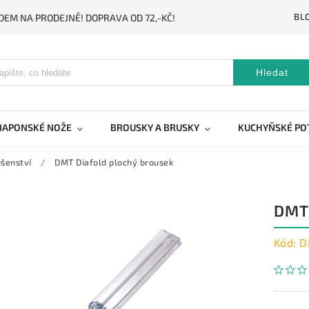
BL
DEM NA PRODEJNĚ! DOPRAVA OD 72,-KČ!
Hledat
JAPONSKÉ NOŽE
BROUSKY A BRUSKY
KUCHYŇSKÉ PO
ušenství
/
DMT Diafold plochý brousek
DMT
Kód:
D