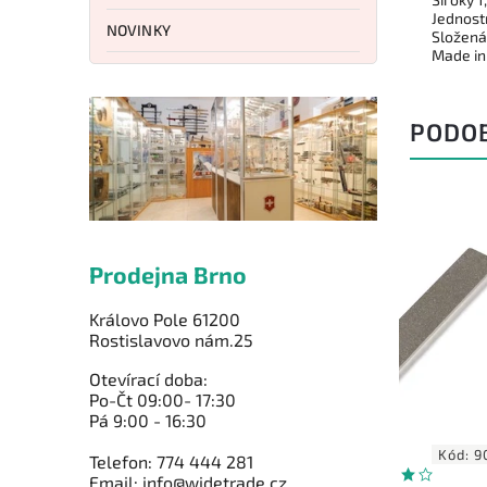
Jednost
NOVINKY
Složená 
Made in
PODO
Prodejna Brno
Královo Pole 61200
Rostislavovo nám.25
Otevírací doba:
Po-Čt 09:00- 17:30
Pá 9:00 - 16:30
HSTSG
Kód:
900058
Telefon: 774 444 281
Email: info@widetrade.cz