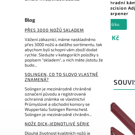
 pro
Worksharp náhradní kámen
DMT 
600 grit pro Precision Adjust
Knife Sharpener
Blog
Do košíku
PŘES 3000 NOŽŮ SKLADEM
319 Kč
Vážení zákazníci, máme naskladněno
přes 3000 nožů a dalšího sortimentu, tak
abychom byli schopni vám zboží dodat
rychle. Sledujte v kategoriích položky s
popisem "skladem", u nich máte jistotu že
budo...
SOLINGEN, CO TO SLOVO VLASTNĚ
ZNAMENÁ?
SOUVI
Solingen je mezinárodně chráněné
označení původu a registrovaná
ochranná známka ve vlastnictví
Průmyslové a obchodní komory se
Wuppertalu Solingen Remscheid.
Solingen je mezinárodně chráněn...
NOŽE DICK-JEDNOTLIVÉ SÉRIE
Dlouhá životnost kvalitních nožů je