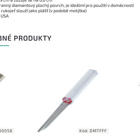
ranný diamantový plochý povrch, je ideálmí pro použití v domácnosti
rukojeť slouží jako plášť (v podobě motýlka)
 USA
BNÉ PRODUKTY
7
–
Kód:
DMTFFF
Kód:
SC