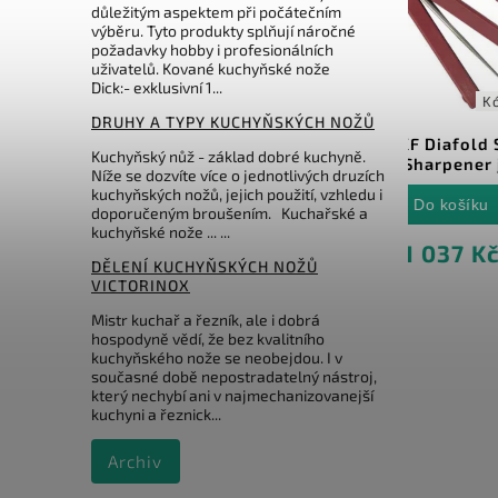
důležitým aspektem při počátečním
výběru. Tyto produkty splňují náročné
požadavky hobby i profesionálních
uživatelů. Kované kuchyňské nože
Dick:- exklusivní 1...
TDCKF
Kód:
DMTFSKF
DRUHY A TYPY KUCHYŇSKÝCH NOŽŮ
elů
DMT FSKF Diafold Serrated
DM
Kuchyňský nůž - základ dobré kuchyně.
Knife Sharpener jemný
Níže se dozvíte více o jednotlivých druzích
kuchyňských nožů, jejich použití, vzhledu i
Do košíku
doporučeným broušením. Kuchařské a
kuchyňské nože ... ...
1 037 Kč
DĚLENÍ KUCHYŇSKÝCH NOŽŮ
VICTORINOX
Mistr kuchař a řezník, ale i dobrá
hospodyně vědí, že bez kvalitního
kuchyňského nože se neobejdou. I v
současné době nepostradatelný nástroj,
který nechybí ani v najmechanizovanejší
kuchyni a řeznick...
Archiv