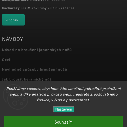
Kuchařský nůž Mikov Ruby 20 cm - recenze
Archiv
NÁVODY
Návod na broušení japonských nožů
Oceli
Nevhodné způsoby broušení nožů
Jak brousit keramický nůž
Používáme cookies, abychom Vám umožnili pohodlné prohlížení
Archiv
webu a díky analýze provozu webu neustále zlepšovali jeho
funkce, výkon a použitelnost.
Nastavení
Copyright 2026
Kuchyňské nože
. Všechna práva vyhrazena.
Přes 8000 nožů a dalšího příslušenství máme skladem
na prodejně! Doprava od 72,-Kč!
Souhlasím