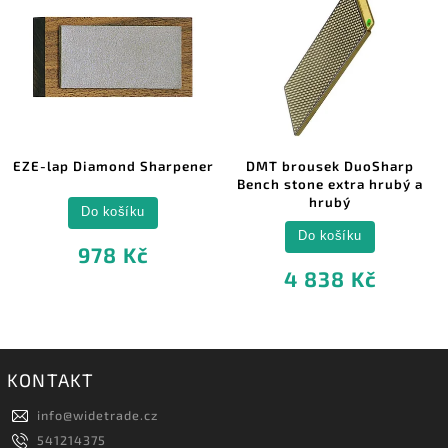
EZE-lap Diamond Sharpener
DMT brousek DuoSharp
Bench stone extra hrubý a
hrubý
Do košíku
Do košíku
978 Kč
4 838 Kč
KONTAKT
info
@
widetrade.cz
541214375