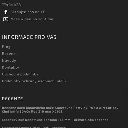
774444281
Sledujte nás na FB
Naše videa na Youtube
INFORMACE PRO VÁS
Blog
Recenze
Návody
Kontakty
Obchodní podmínky
Podmínky ochrany osobních údajů
RECENZE
Recenze nožů japonského nože Kanetsune Petty KC-707 a XIN Cutlery
Chef knife 304Cu Red 210 mm XC102
Japonský nůž Kanetsune Santoku 165 mm - uživatelská recenze
Kuchyňské nože F.Dick 1905 - recenze