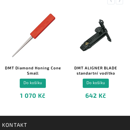
Previous
Next
DMT Diamond Honing Cone
DMT ALIGNER BLADE
Small
standartní vodítko
Do košíku
Do košíku
1 070 Kč
642 Kč
KONTAKT