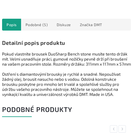
Popis
Podobné (5)
Diskuze
Značka
DMT
Detailní popis produktu
Pokud vlastníte brousek DuoSharp Bench stone musíte tento držák
mít. Velmi usnadňuje práci, gumové nožičky pevně drží při broušení
na vašem pracovním stole. Rozměry držáku: 311mm x 117mm x 57mm
Ostření s diamantovýmí brousky je rychlé a snadné. Nepoužívat
žádný olej, brousit nasucho nebo s vodou. Odolná konstrukce
brousku poskytne pro mnoho let trvalé a spolehlivé služby pro
údržbu vašeho pracovního nástroje. Můžete se spolehnout na
vynikající kvalitu a univerzálnost výrobků DMT. Made in USA.
PODOBNÉ PRODUKTY
Previous
Next