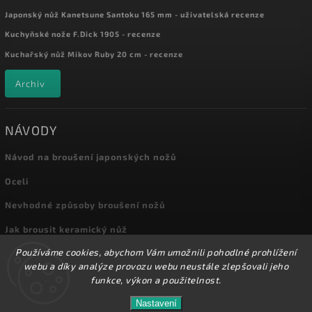
Japonský nůž Kanetsune Santoku 165 mm - uživatelská recenze
Kuchyňské nože F.Dick 1905 - recenze
Kuchařský nůž Mikov Ruby 20 cm - recenze
Archiv
NÁVODY
Návod na broušení japonských nožů
Oceli
Nevhodné způsoby broušení nožů
Jak brousit keramický nůž
Používáme cookies, abychom Vám umožnili pohodlné prohlížení
Archiv
webu a díky analýze provozu webu neustále zlepšovali jeho
funkce, výkon a použitelnost.
Nastavení
Copyright 2026
Kuchyňské nože
. Všechna práva vyhrazena.
Přes 8000 nožů a dalšího příslušenství máme skladem