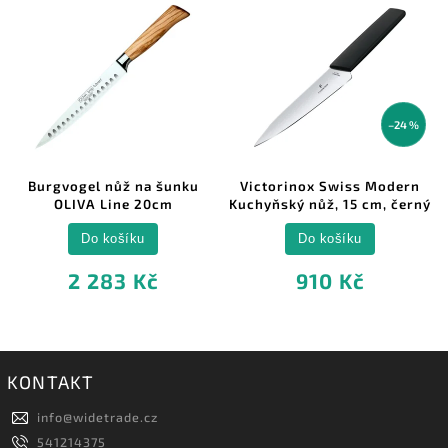
–24 %
Burgvogel nůž na šunku
Victorinox Swiss Modern
OLIVA Line 20cm
Kuchyňský nůž, 15 cm, černý
Do košíku
Do košíku
2 283 Kč
910 Kč
KONTAKT
info
@
widetrade.cz
541214375