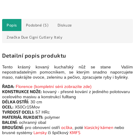
Popis
Podobné (5)
Diskuze
Značka
Due Cigni Cutlery Italy
Detailní popis produktu
Tento krásný kovaný kuchařský nůž se stane Vaším
nepostradatelným pomocníkem, se kterým snadno naporcujete
maso, nakrájíte ovoce, zeleninu a pečivo, zpracujete ryby i bylinky.
ŘADA:
Florence (kompletní sérii zobrazíte zde)
KONSTRUKCE NOŽE:
kovaný - přesné kování z jediného polotovaru
ocelového masivu a konstrukcí fulltang
DÉLKA OSTŘÍ:
30 cm
OCEL:
X50Cr15Mov
TVRDOST OCELI:
57 HRc
MATERIÁL RUKOJETI:
polymer
BALENÍ:
ochranný obal
BROUŠENÍ:
ocílka
klasický kámen
pro obnovení ostří
, poté
nebo
Lansky
KMFS
brusné systémy
či špičkový