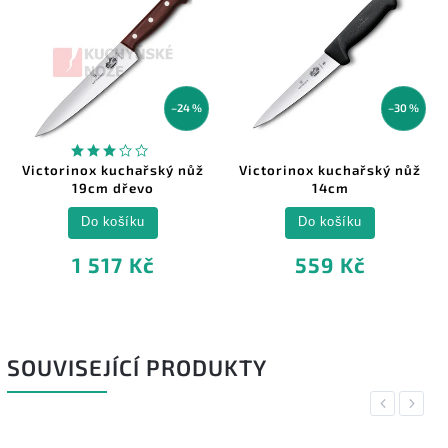
–24 %
–30 %
Victorinox kuchařský nůž
Victorinox kuchařský nůž
19cm dřevo
14cm
Do košíku
Do košíku
1 517 Kč
559 Kč
SOUVISEJÍCÍ PRODUKTY
Previous
Next