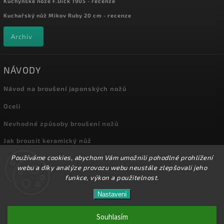
Kuchyňské nože F.Dick 1905 - recenze
Kuchařský nůž Mikov Ruby 20 cm - recenze
Archiv
NÁVODY
Návod na broušení japonských nožů
Oceli
Nevhodné způsoby broušení nožů
Jak brousit keramický nůž
Používáme cookies, abychom Vám umožnili pohodlné prohlížení
Archiv
webu a díky analýze provozu webu neustále zlepšovali jeho
funkce, výkon a použitelnost.
Nastavení
Copyright 2026
Kuchyňské nože
. Všechna práva vyhrazena.
Přes 8000 nožů a dalšího příslušenství máme skladem
na prodejně! Doprava od 72,-Kč!
Souhlasím