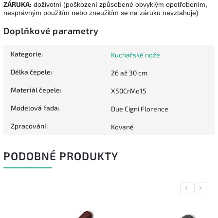
ZÁRUKA:
doživotní (poškození způsobené obvyklým opotřebením,
nesprávným použitím nebo zneužitím se na záruku nevztahuje)
Doplňkové parametry
Kategorie
:
Kuchařské nože
Délka čepele
:
26 až 30 cm
Materiál čepele
:
X50CrMo15
Modelová řada
:
Due Cigni Florence
Zpracování
:
Kované
PODOBNÉ PRODUKTY
Previous
Next