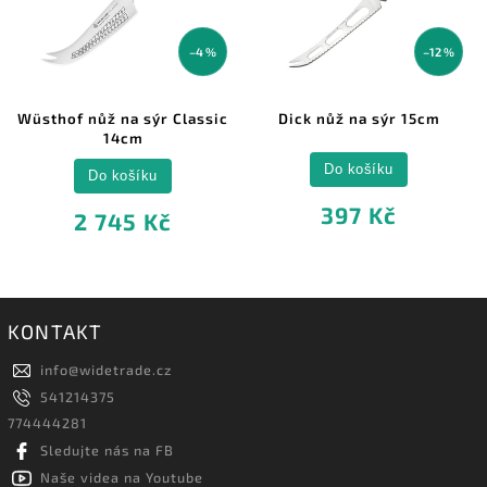
–4 %
–12 %
Wüsthof nůž na sýr Classic
Dick nůž na sýr 15cm
14cm
Do košíku
Do košíku
397 Kč
2 745 Kč
KONTAKT
info
@
widetrade.cz
541214375
774444281
Sledujte nás na FB
Naše videa na Youtube