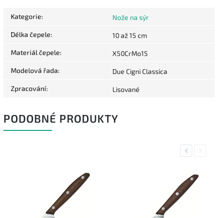
Kategorie
:
Nože na sýr
Délka čepele
:
10 až 15 cm
Materiál čepele
:
X50CrMo15
Modelová řada
:
Due Cigni Classica
Zpracování
:
Lisované
PODOBNÉ PRODUKTY
Previous
Next