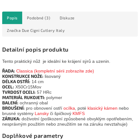
Popis
Podobné (3)
Diskuze
Značka
Due Cigni Cutlery Italy
Detailní popis produktu
Tento praktický nůž je ideální ke krájení sýrů a uzenin.
ŘADA:
Classica
(kompletní sérii zobrazíte zde)
KONSTRUKCE NOŽE:
lisovaný
DÉLKA OSTŘÍ:
14 cm
OCEL:
X50Cr15Mov
TVRDOST OCELI:
57 HRc
MATERIÁL RUKOJETI:
polymer
BALENÍ:
ochranný obal
BROUŠENÍ:
pro obnovení ostří
ocílka
, poté
klasický kámen
nebo
brusné systémy
Lansky
či špičkový
KMFS
ZÁRUKA:
doživotní (poškození způsobené obvyklým opotřebením,
nesprávným použitím nebo zneužitím se na záruku nevztahuje)
Doplňkové parametry