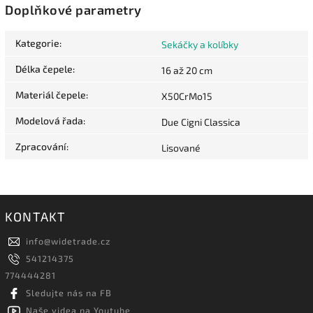
Doplňkové parametry
Kategorie
:
Sekáčky a kolíbky
Délka čepele
:
16 až 20 cm
Materiál čepele
:
X50CrMo15
Modelová řada
:
Due Cigni Classica
Zpracování
:
Lisované
KONTAKT
info
@
widetrade.cz
541214375
774444281
Sledujte nás na FB
Naše videa na Youtube