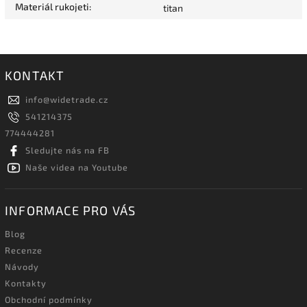
Materiál rukojeti
:
titan
KONTAKT
info
@
widetrade.cz
541214375
774444281
Sledujte nás na FB
Naše videa na Youtube
INFORMACE PRO VÁS
Blog
Recenze
Návody
Kontakty
Obchodní podmínky