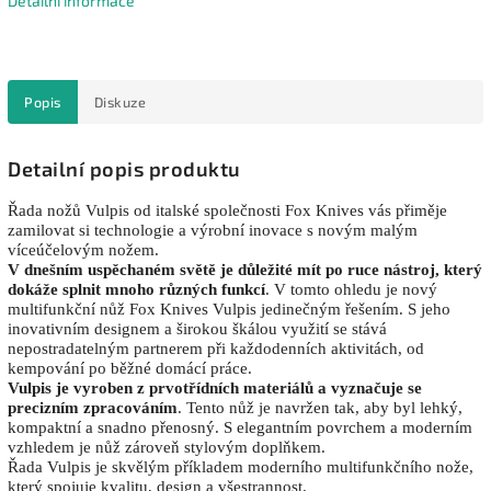
Detailní informace
Popis
Diskuze
Detailní popis produktu
Řada nožů Vulpis od italské společnosti Fox Knives vás přiměje
zamilovat si technologie a výrobní inovace s novým malým
víceúčelovým nožem.
V dnešním uspěchaném světě je důležité mít po ruce nástroj, který
dokáže splnit mnoho různých funkcí
. V tomto ohledu je nový
multifunkční nůž Fox Knives Vulpis jedinečným řešením. S jeho
inovativním designem a širokou škálou využití se stává
nepostradatelným partnerem při každodenních aktivitách, od
kempování po běžné domácí práce.
Vulpis je vyroben z prvotřídních materiálů a vyznačuje se
precizním zpracováním
. Tento nůž je navržen tak, aby byl lehký,
kompaktní a snadno přenosný. S elegantním povrchem a moderním
vzhledem je nůž zároveň stylovým doplňkem.
Řada Vulpis je skvělým příkladem moderního multifunkčního nože,
který spojuje kvalitu, design a všestrannost.