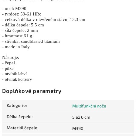
- ocel: M390
- tvrdost: 59-61 HRc
- celková délka v otevřeném stavu: 13,3 cm
- délka čepele: 5,5 cm
- síla čepele: 2 mm
- hmotnost 61 g
- střenka:
sandblasted titanium
- made in Italy
Nástroje:
- čepel
- pilka
- otvírák lahví
- otvírák konzerv
Doplňkové parametry
Kategorie
:
Multifunkční nože
Délka čepele
:
5 až 6 cm
Materiál čepele
:
M390