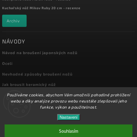
Kuchařský nůž Mikov Ruby 20 cm - recenze
Archiv
NÁVODY
Návod na broušení japonských nožů
Oceli
Nevhodné způsoby broušení nožů
Jak brousit keramický nůž
Používáme cookies, abychom Vám umožnili pohodlné prohlížení
Archiv
webu a díky analýze provozu webu neustále zlepšovali jeho
funkce, výkon a použitelnost.
Nastavení
Copyright 2026
Kuchyňské nože
. Všechna práva vyhrazena.
Přes 8000 nožů a dalšího příslušenství máme skladem
na prodejně! Doprava od 72,-Kč!
Souhlasím