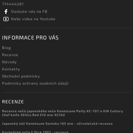
774444281
Sledujte nás na FB
Naše videa na Youtube
INFORMACE PRO VÁS
Blog
Recenze
Návody
Kontakty
Obchodní podmínky
Podmínky ochrany osobních údajů
RECENZE
Recenze nožů japonského nože Kanetsune Petty KC-707 a XIN Cutlery
Chef knife 304Cu Red 210 mm XC102
Japonský nůž Kanetsune Santoku 165 mm - uživatelská recenze
Kuchyňské nože F.Dick 1905 - recenze