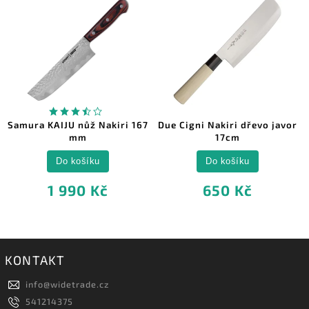
Samura KAIJU nůž Nakiri 167
Due Cigni Nakiri dřevo javor
mm
17cm
Do košíku
Do košíku
1 990 Kč
650 Kč
KONTAKT
info
@
widetrade.cz
541214375