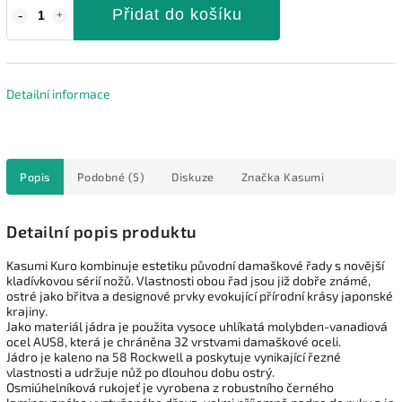
Přidat do košíku
Detailní informace
Popis
Podobné (5)
Diskuze
Značka
Kasumi
Detailní popis produktu
Kasumi Kuro kombinuje estetiku původní damaškové řady s novější
kladívkovou sérií nožů. Vlastnosti obou řad jsou již dobře známé,
ostré jako břitva a designové prvky evokující přírodní krásy japonské
krajiny.
Jako materiál jádra je použita vysoce uhlíkatá molybden-vanadiová
ocel AUS8, která je chráněna 32 vrstvami damaškové oceli.
Jádro je kaleno na 58 Rockwell a poskytuje vynikající řezné
vlastnosti a udržuje nůž po dlouhou dobu ostrý.
Osmiúhelníková rukojeť je vyrobena z robustního černého