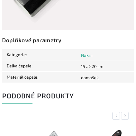
Doplňkové parametry
Kategorie
:
Nakiri
Délka čepele
:
15 až 20 cm
Materiál čepele
:
damašek
PODOBNÉ PRODUKTY
Previous
Next