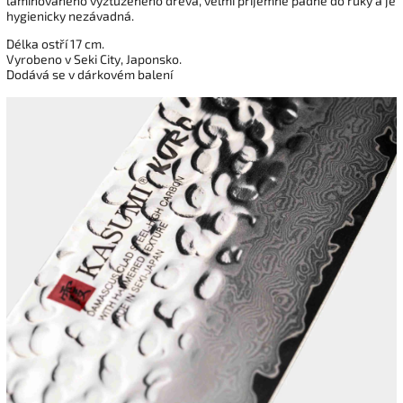
laminovaného vyztuženého dřeva, velmi příjemně padne do ruky a je
hygienicky nezávadná.
Délka ostří 17 cm.
Vyrobeno v Seki City, Japonsko.
Dodává se v dárkovém balení