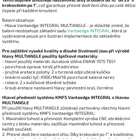
krokováním po 1°,
což garantuje přesné dodržení úhlu po celé délce
čepele při každém broušení.
Balení obsahuje:
- Hlava Vantaedge INTEGRAL MULTIANGLE - je důležité zmínit, že
balení neobsahuje základní sadu
Vantaedge INTEGRAL
, která je
vyobrazena pouze pro ilustraci implementace do základního
systému.
Pro zajištění vysoké kvality a dlouhé životnosti jsou při výrobě
hlavy MULTIANGLE použity špičkové materiály
:
- hlavní použitý materiál: duralová slitina ENAW 7075 T651
- povrchová úprava: tvrdý přírodní elox
- pružná aretace polohy: 2 x tvrzená odpružená kulička
- lineární vodící tyč: X90CrMoV18 povrchově kalená nerez
- rotace: 2 x kuličkové těsněné ložisko
- šroub aretace nastavení hlavy: pevnostní ocel, černěno
Hlavní přednosti systému KMFS Vantaedge INTEGRAL s hlavou
MULTIANGLE
Při použití hlavy MULTIANGLE zůstávají zachovány všechny hlavní
přednosti systému KMFS Vantaedge INTEGRAL:
1. Maximální tuhost a přesnost: Kompletní výroba CNC obráběcími
centry z bloku materiálu zajišťuje maximální tuhost a přesnost
každé součásti.
2. Přesné dodržení nastavení úhlu: Díky krokování po 1° a kvalitnímu