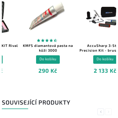
KMFS diamantová pasta na
AccuSharp 3-Stone
kůži 3000
Precision Kit - brusná sada
Do košíku
Do košíku
290 Kč
2 133 Kč
SOUVISEJÍCÍ PRODUKTY
Previous
Next