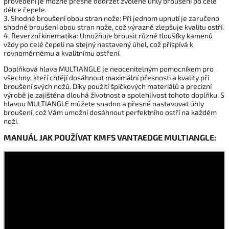
provedení je možné přesně dodržet zvolené úhly broušení po celé
délce čepele.
3. Shodné broušení obou stran nože: Při jednom upnutí je zaručeno
shodné broušení obou stran nože, což výrazně zlepšuje kvalitu ostří.
4. Reverzní kinematika: Umožňuje brousit různé tloušťky kamenů
vždy po celé čepeli na stejný nastavený úhel, což přispívá k
rovnoměrnému a kvalitnímu ostření.
Doplňková hlava MULTIANGLE je neocenitelným pomocníkem pro
všechny, kteří chtějí dosáhnout maximální přesnosti a kvality při
broušení svých nožů. Díky použití špičkových materiálů a precizní
výrobě je zajištěna dlouhá životnost a spolehlivost tohoto doplňku. S
hlavou MULTIANGLE můžete snadno a přesně nastavovat úhly
broušení, což Vám umožní dosáhnout perfektního ostří na každém
noži.
MANUÁL JAK POUŽÍVAT KMFS VANTAEDGE MULTIANGLE: