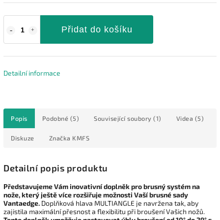
Přidat do košíku
Detailní informace
Popis
Podobné (5)
Související soubory (1)
Videa (5)
Diskuze
Značka
KMFS
Detailní popis produktu
Představujeme Vám inovativní doplněk pro brusný systém na
nože, který ještě více rozšiřuje možnosti Vaší brusné sady
Vantaedge.
Doplňková hlava MULTIANGLE je navržena tak, aby
zajistila maximální přesnost a flexibilitu při broušení Vašich nožů.
Tento doplněk umožňuje nastavovat úhly broušení od 10° do 29° s