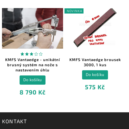
NOVINKA
KMFS Vantaedge - unikátní
KMFS Vantaedge brousek
brusný systém na nože s
3000, 1 kus
nastavením úhlu
Do košíku
Do košíku
575 Kč
8 790 Kč
KONTAKT