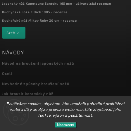
Japonský nůž Kanetsune Santoku 165 mm - uživatelská recenze
Kuchyňské nože F.Dick 1905 - recenze
Kuchařský nůž Mikov Ruby 20 cm - recenze
Archiv
NÁVODY
Návod na broušení japonských nožů
Oceli
Nevhodné způsoby broušení nožů
Jak brousit keramický nůž
Používáme cookies, abychom Vám umožnili pohodlné prohlížení
Archiv
webu a díky analýze provozu webu neustále zlepšovali jeho
funkce, výkon a použitelnost.
Nastavení
Copyright 2026
Kuchyňské nože
. Všechna práva vyhrazena.
Přes 8000 nožů a dalšího příslušenství máme skladem