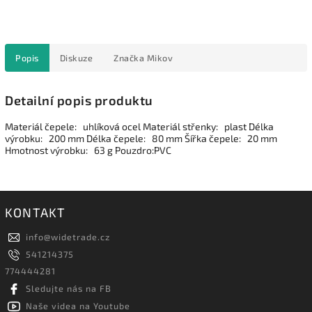
Popis
Diskuze
Značka
Mikov
Detailní popis produktu
Materiál čepele: uhlíková ocel Materiál střenky: plast Délka
výrobku: 200 mm Délka čepele: 80 mm Šířka čepele: 20 mm
Hmotnost výrobku: 63 g Pouzdro:PVC
KONTAKT
info
@
widetrade.cz
541214375
774444281
Sledujte nás na FB
Naše videa na Youtube