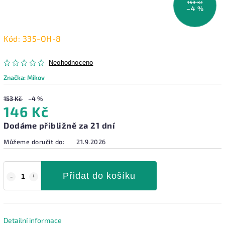
153 Kč
–4 %
Kód:
335-OH-8
Neohodnoceno
Značka:
Mikov
153 Kč
–4 %
146 Kč
Dodáme přibližně za 21 dní
Můžeme doručit do:
21.9.2026
Přidat do košíku
Detailní informace