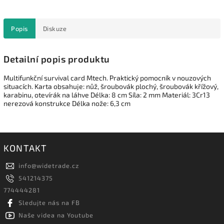
Popis
Diskuze
Detailní popis produktu
Multifunkční survival card Mtech. Praktický pomocník v nouzových
situacích. Karta obsahuje: nůž, šroubovák plochý, šroubovák křížový,
karabinu, otevírák na láhve Délka: 8 cm Síla: 2 mm Materiál: 3Cr13
nerezová konstrukce Délka nože: 6,3 cm
KONTAKT
info
@
widetrade.cz
541214375
774444281
Sledujte nás na FB
Naše videa na Youtube