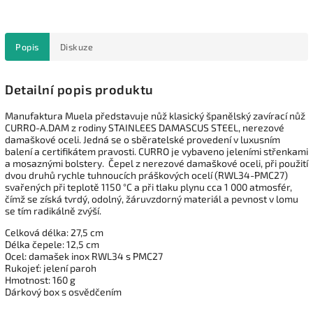
Popis
Diskuze
Detailní popis produktu
Manufaktura Muela představuje nůž klasický španělský zavírací nůž
CURRO-A.DAM z rodiny STAINLEES DAMASCUS STEEL, nerezové
damaškové oceli. Jedná se o sběratelské provedení v luxusním
balení a certifikátem pravosti. CURRO je vybaveno jeleními střenkami
a mosaznými bolstery. Čepel z nerezové damaškové oceli, při použití
dvou druhů rychle tuhnoucích práškových ocelí (RWL34-PMC27)
svařených při teplotě 1150 °C a při tlaku plynu cca 1 000 atmosfér,
čímž se získá tvrdý, odolný, žáruvzdorný materiál a pevnost v lomu
se tím radikálně zvýší.
Celková délka: 27,5 cm
Délka čepele: 12,5 cm
Ocel: damašek inox RWL34 s PMC27
Rukojeť: jelení paroh
Hmotnost: 160 g
Dárkový box s osvědčením