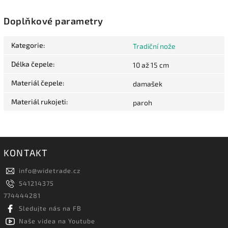
Doplňkové parametry
Kategorie
:
Tradiční nože
Délka čepele
:
10 až 15 cm
Materiál čepele
:
damašek
Materiál rukojeti
:
paroh
KONTAKT
info
@
widetrade.cz
541214375
774444281
Sledujte nás na FB
Naše videa na Youtube