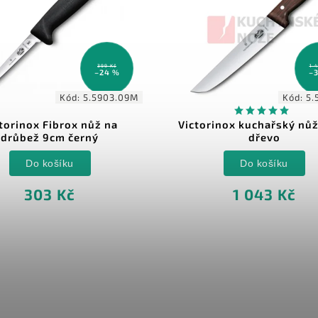
399 Kč
1 
–24 %
–
Kód:
5.5903.09M
Kód:
5.
torinox Fibrox nůž na
Victorinox kuchařský nů
drůbež 9cm černý
dřevo
Do košíku
Do košíku
303 Kč
1 043 Kč