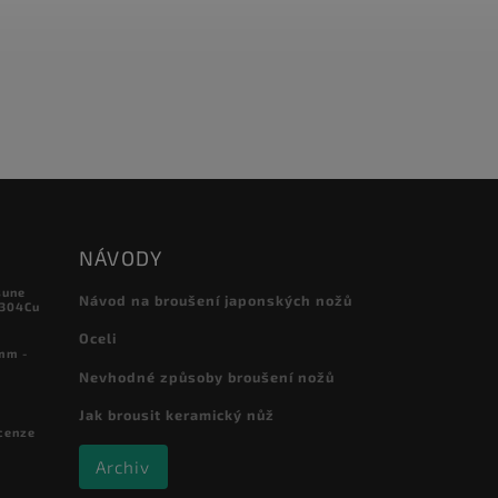
NÁVODY
sune
Návod na broušení japonských nožů
 304Cu
Oceli
mm -
Nevhodné způsoby broušení nožů
Jak brousit keramický nůž
cenze
Archiv