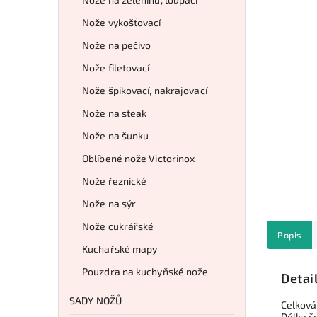
Nože vykošťovací
Nože na pečivo
Nože filetovací
Nože špikovací, nakrajovací
Nože na steak
Nože na šunku
Oblíbené nože Victorinox
Nože řeznické
Nože na sýr
Nože cukrářské
Popis
Kuchařské mapy
Pouzdra na kuchyňské nože
Detai
SADY NOŽŮ
Celková
Délka č