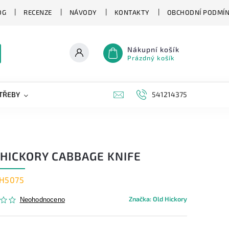
OG
RECENZE
NÁVODY
KONTAKTY
OBCHODNÍ PODMÍ
Nákupní košík
Prázdný košík
TŘEBY
KAPESNÍ NOŽE
NOVINKY
541214375
ZNAČKY
 HICKORY CABBAGE KNIFE
H5075
Značka:
Old Hickory
Neohodnoceno