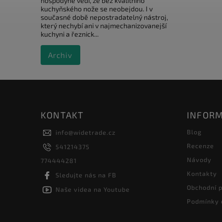
hospodyně vědí, že bez kvalitního
kuchyňského nože se neobejdou. I v
současné době nepostradatelný nástroj,
který nechybí ani v najmechanizovanejší
kuchyni a řeznick...
Archiv
KONTAKT
INFORM
Blog
info
@
widetrade.cz
Recenze
541214375
Návody
774444281
Kontakty
Sledujte nás na FB
Obchodní 
Naše videa na Youtube
Podmínky 