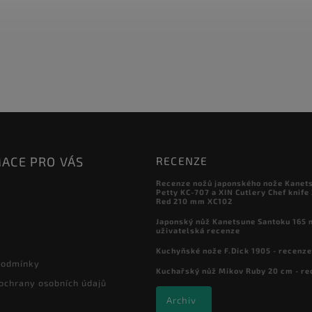
ACE PRO VÁS
RECENZE
Recenze nožů japonského nože Kanet
Petty KC-707 a XIN Cutlery Chef knife
Red 210 mm XC102
Japonský nůž Kanetsune Santoku 165 
uživatelská recenze
Kuchyňské nože F.Dick 1905 - recenze
podmínky
Kuchařský nůž Mikov Ruby 20 cm - re
ochrany osobních údajů
Archiv