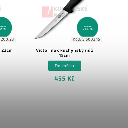
490 Kč
599 Kč
30 %
–24 %
5200.23
Kód:
5.6003.15
ž 23cm
Victorinox kuchyňský nůž
15cm
Do košíku
455 Kč