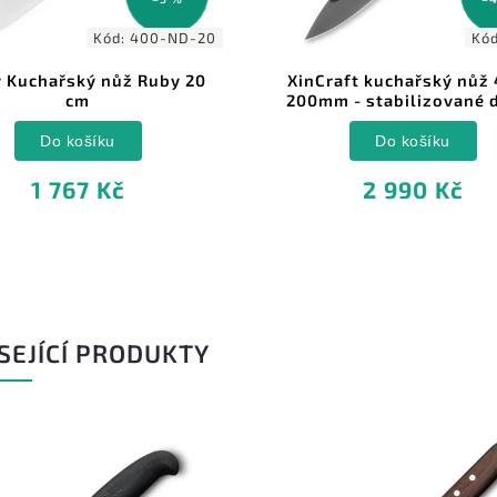
Kód:
400-ND-20
Kó
 Kuchařský nůž Ruby 20
XinCraft kuchařský nůž
cm
200mm - stabilizované 
Do košíku
Do košíku
1 767 Kč
2 990 Kč
SEJÍCÍ PRODUKTY