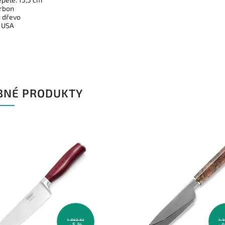
arbon
: dřevo
 USA
BNÉ PRODUKTY
1 860 Kč
4 
–5 %
–