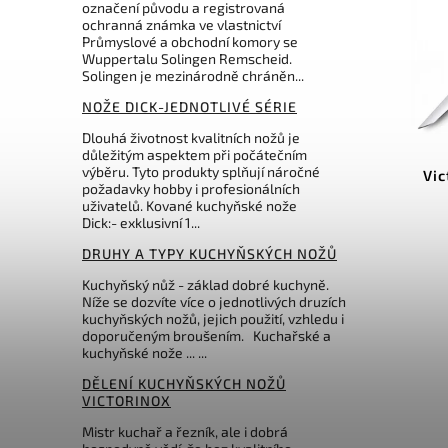
označení původu a registrovaná
ochranná známka ve vlastnictví
Průmyslové a obchodní komory se
Wuppertalu Solingen Remscheid.
Solingen je mezinárodně chráněn...
NOŽE DICK-JEDNOTLIVÉ SÉRIE
Dlouhá životnost kvalitních nožů je
Kód:
6860.926.20.0
důležitým aspektem při počátečním
výběru. Tyto produkty splňují náročné
Burgvogel kuchařský nůž
Vic
požadavky hobby i profesionálních
OLIVA Line 20cm
uživatelů. Kované kuchyňské nože
Dick:- exklusivní 1...
Do košíku
DRUHY A TYPY KUCHYŇSKÝCH NOŽŮ
2 582 Kč
Kuchyňský nůž - základ dobré kuchyně.
Níže se dozvíte více o jednotlivých druzích
kuchyňských nožů, jejich použití, vzhledu i
doporučeným broušením. Kuchařské a
kuchyňské nože ... ...
DĚLENÍ KUCHYŇSKÝCH NOŽŮ
VICTORINOX
Mistr kuchař a řezník, ale i dobrá