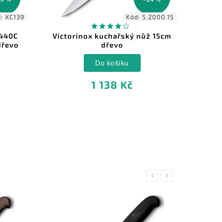
d:
XC139
Kód:
5.2000.15
 440C
Victorinox kuchařský nůž 15cm
D
dřevo
dřevo
Do košíku
1 138 Kč
Previous
Next