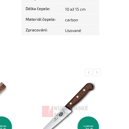
Délka čepele
:
10 až 15 cm
Materiál čepele
:
carbon
Zpracování
:
Lisované
Previous
Next
999 Kč
1 499 Kč
40 %
–24 %