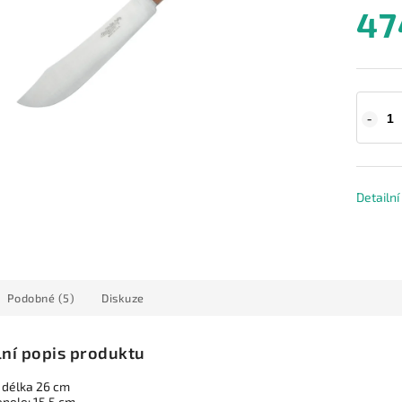
47
Detailn
Podobné (5)
Diskuze
lní popis produktu
 délka 26 cm
epele: 15,5 cm