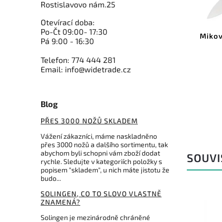
Rostislavovo nám.25
Kód:
2C 736/26
Otevírací doba:
Po-Čt 09:00- 17:30
Due Cigni nůž na krájení
Mikov
Pá 9:00 - 16:30
těstovin Classica 26cm
Telefon: 774 444 281
Do košíku
Email: info@widetrade.cz
741 Kč
Blog
PŘES 3000 NOŽŮ SKLADEM
Vážení zákazníci, máme naskladněno
přes 3000 nožů a dalšího sortimentu, tak
abychom byli schopni vám zboží dodat
SOUVI
rychle. Sledujte v kategoriích položky s
popisem "skladem", u nich máte jistotu že
budo...
SOLINGEN, CO TO SLOVO VLASTNĚ
ZNAMENÁ?
Solingen je mezinárodně chráněné