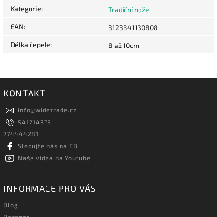
Kategorie
:
Tradiční nože
EAN
:
3123841130808
Délka čepele
:
8 až 10cm
KONTAKT
info
@
widetrade.cz
541214375
774444281
Sledujte nás na FB
Naše videa na Youtube
INFORMACE PRO VÁS
Blog
Recenze