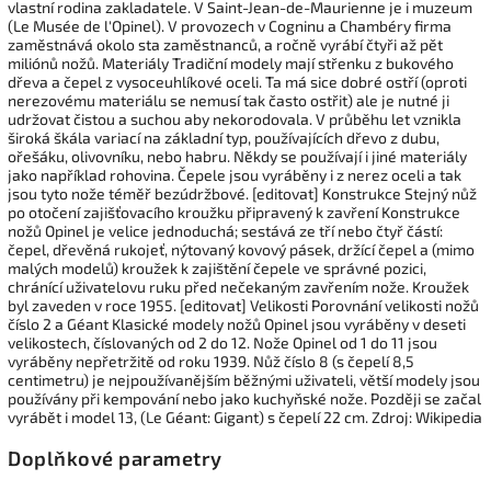
vlastní rodina zakladatele. V Saint-Jean-de-Maurienne je i muzeum
(Le Musée de l'Opinel). V provozech v Cogninu a Chambéry firma
zaměstnává okolo sta zaměstnanců, a ročně vyrábí čtyři až pět
miliónů nožů. Materiály Tradiční modely mají střenku z bukového
dřeva a čepel z vysoceuhlíkové oceli. Ta má sice dobré ostří (oproti
nerezovému materiálu se nemusí tak často ostřit) ale je nutné ji
udržovat čistou a suchou aby nekorodovala. V průběhu let vznikla
široká škála variací na základní typ, používajících dřevo z dubu,
ořešáku, olivovníku, nebo habru. Někdy se používají i jiné materiály
jako například rohovina. Čepele jsou vyráběny i z nerez oceli a tak
jsou tyto nože téměř bezúdržbové. [editovat] Konstrukce Stejný nůž
po otočení zajišťovacího kroužku připravený k zavření Konstrukce
nožů Opinel je velice jednoduchá; sestává ze tří nebo čtyř částí:
čepel, dřevěná rukojeť, nýtovaný kovový pásek, držící čepel a (mimo
malých modelů) kroužek k zajištění čepele ve správné pozici,
chránící uživatelovu ruku před nečekaným zavřením nože. Kroužek
byl zaveden v roce 1955. [editovat] Velikosti Porovnání velikosti nožů
číslo 2 a Géant Klasické modely nožů Opinel jsou vyráběny v deseti
velikostech, číslovaných od 2 do 12. Nože Opinel od 1 do 11 jsou
vyráběny nepřetržitě od roku 1939. Nůž číslo 8 (s čepelí 8,5
centimetru) je nejpoužívanějším běžnými uživateli, větší modely jsou
používány při kempování nebo jako kuchyňské nože. Později se začal
vyrábět i model 13, (Le Géant: Gigant) s čepelí 22 cm. Zdroj: Wikipedia
Doplňkové parametry