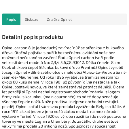
Popis
Diskuze
Značka
Opinel
Detailní popis produktu
Opinel carbon 8 je jednoduchý zavírací nůž se střenkou z bukového
dřeva. Otočná pojistka slouží k bezpečnému ovládání nože bez
možnosti nečekaného zavření. Řadu Opinel carbon tvoří podle
velikosti deset modelů No: 2,3,4,5,6,7,8,9,10,12. Délka čepele: 8 cm
Ocel: uhlíková čepel Střenka: bukové dřevo První nůž Opinel vyrobil
Joseph Opinel v dílně svého otce v malé obci Albiez-Le-Vieux u Saint-
Jean-de-Maurienne. Od roku 1896 vyráběl se třemi zaměstnanci
okolo 60 kusů denně. V roce 1901 už původní dílna nestačila a tak
Opinel postavil novou, ve které zaměstnával patnáct dělníků. O osm
let později si Opinel nechal registrovat obchodní známku s logem
firmy: ruku s korunkou (main couronnée), to od té doby označuje
všechny čepele nožů. Nože prodávali nejprve obchodní cestující,
později Opinel začal i sám svou produkci vyvážet do Belgie a Itálie. V
roce 1911 získal jeden z jeho nožů zlatou medaili na mezinárodní
výstavě v Turíně. V roce 1920 se výroba rozšířila i do nově postavené
továrny ve městě Cognin u Chambéry. Do začátku druhé světové
války firma prodala 20 miliónů nožů. Společnost i v současnosti