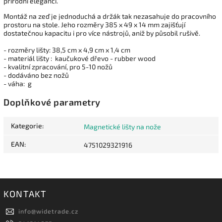
přírodní eleganci.
Montáž na zeď je jednoduchá a držák tak nezasahuje do pracovního
prostoru na stole. Jeho rozměry 385 x 49 x 14 mm zajišťují
dostatečnou kapacitu i pro více nástrojů, aniž by působil rušivě.
- rozměry lišty: 38,5 cm x 4,9 cm x 1,4 cm
- materiál lišty : kaučukové dřevo -
rubber wood
- kvalitní zpracování, pro 5-10 nožů
- dodáváno bez nožů
- váha: g
Doplňkové parametry
Kategorie
:
Magnetické lišty na nože
EAN
:
4751029321916
KONTAKT
info
@
widetrade.cz