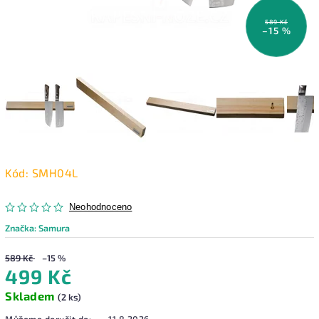
589 Kč
–15 %
Kód:
SMH04L
Neohodnoceno
Značka:
Samura
589 Kč
–15 %
499 Kč
Skladem
(2 ks)
Můžeme doručit do:
11.8.2026