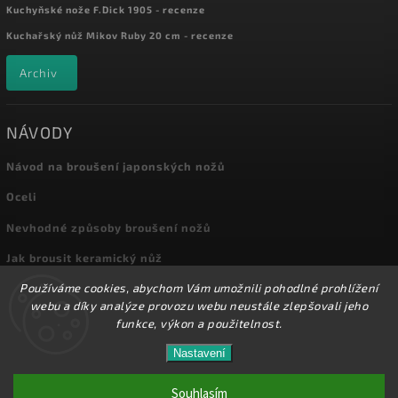
Kuchyňské nože F.Dick 1905 - recenze
Kuchařský nůž Mikov Ruby 20 cm - recenze
Archiv
NÁVODY
Návod na broušení japonských nožů
Oceli
Nevhodné způsoby broušení nožů
Jak brousit keramický nůž
Používáme cookies, abychom Vám umožnili pohodlné prohlížení
Archiv
webu a díky analýze provozu webu neustále zlepšovali jeho
funkce, výkon a použitelnost.
Nastavení
Copyright 2026
Kuchyňské nože
. Všechna práva vyhrazena.
Přes 8000 nožů a dalšího příslušenství máme skladem
na prodejně! Doprava od 72,-Kč!
Souhlasím