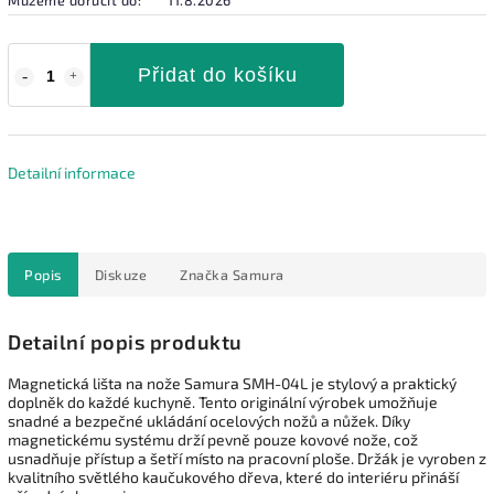
Přidat do košíku
Detailní informace
Popis
Diskuze
Značka
Samura
Detailní popis produktu
Magnetická lišta na nože Samura SMH-04L je stylový a praktický
doplněk do každé kuchyně. Tento originální výrobek umožňuje
snadné a bezpečné ukládání ocelových nožů a nůžek. Díky
magnetickému systému drží pevně pouze kovové nože, což
usnadňuje přístup a šetří místo na pracovní ploše. Držák je vyroben z
kvalitního světlého kaučukového dřeva, které do interiéru přináší