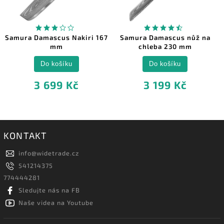
Samura Damascus Nakiri 167
Samura Damascus nůž na
mm
chleba 230 mm
Do košíku
Do košíku
3 699 Kč
3 199 Kč
KONTAKT
info
@
widetrade.cz
541214375
774444281
Sledujte nás na FB
Naše videa na Youtube