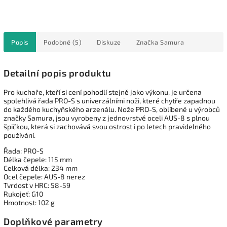
Popis
Podobné (5)
Diskuze
Značka
Samura
Detailní popis produktu
Pro kuchaře, kteří si cení pohodlí stejně jako výkonu, je určena
spolehlivá řada PRO-S s univerzálními noži, které chytře zapadnou
do každého kuchyňského arzenálu. Nože PRO-S, oblíbené u výrobců
značky Samura, jsou vyrobeny z jednovrstvé oceli AUS-8 s plnou
špičkou, která si zachovává svou ostrost i po letech pravidelného
používání.
Řada: PRO-S
Délka čepele: 115 mm
Celková délka: 234 mm
Ocel čepele: AUS-8 nerez
Tvrdost v HRC: 58-59
Rukojeť: G10
Hmotnost: 102 g
Doplňkové parametry