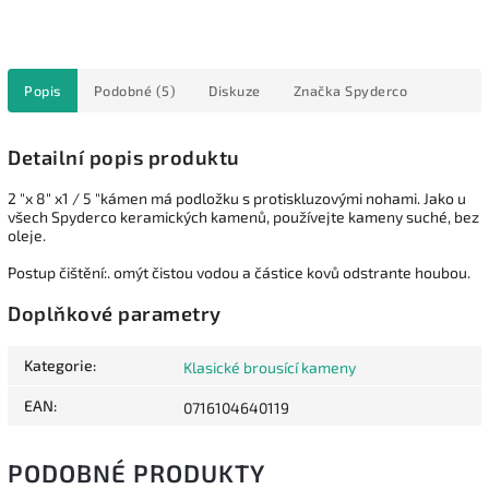
Popis
Podobné (5)
Diskuze
Značka
Spyderco
Detailní popis produktu
2 "x 8" x1 / 5 "kámen má podložku s protiskluzovými nohami. Jako u
všech Spyderco keramických kamenů, používejte kameny suché, bez
oleje.
Postup čištění:. omýt čistou vodou a částice kovů odstrante houbou.
Doplňkové parametry
Kategorie
:
Klasické brousící kameny
EAN
:
0716104640119
PODOBNÉ PRODUKTY