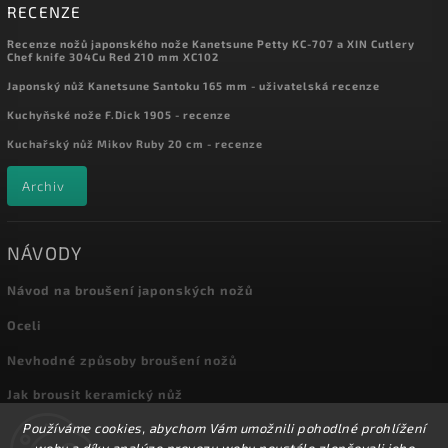
RECENZE
Recenze nožů japonského nože Kanetsune Petty KC-707 a XIN Cutlery
Chef knife 304Cu Red 210 mm XC102
Japonský nůž Kanetsune Santoku 165 mm - uživatelská recenze
Kuchyňské nože F.Dick 1905 - recenze
Kuchařský nůž Mikov Ruby 20 cm - recenze
Archiv
NÁVODY
Návod na broušení japonských nožů
Oceli
Nevhodné způsoby broušení nožů
Jak brousit keramický nůž
Používáme cookies, abychom Vám umožnili pohodlné prohlížení
Archiv