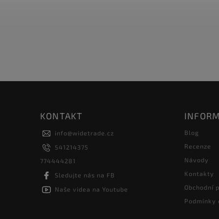
3 331 Kč
KONTAKT
INFORM
Blog
info
@
widetrade.cz
Recenze
541214375
Návody
774444281
Kontakty
Sledujte nás na FB
Obchodní 
Naše videa na Youtube
Podmínky 