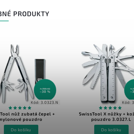
BNÉ PRODUKTY
4 799 Kč
4 
–30 %
–
Kód:
3.0323.N
Kód:
3
Tool nůž zubatá čepel +
SwissTool X nůžky + ko
nylonové pouzdro
pouzdro 3.0327.L
Do košíku
Do košíku