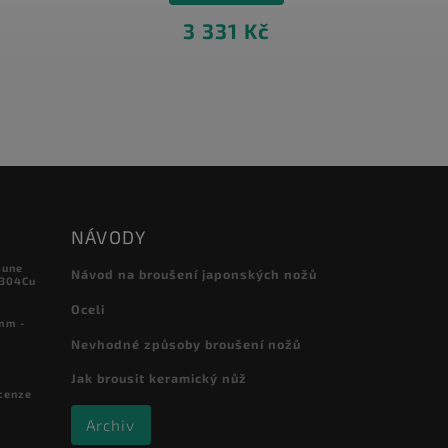
3 331 Kč
NÁVODY
sune
Návod na broušení japonských nožů
 304Cu
Oceli
mm -
Nevhodné způsoby broušení nožů
Jak brousit keramický nůž
cenze
Archiv