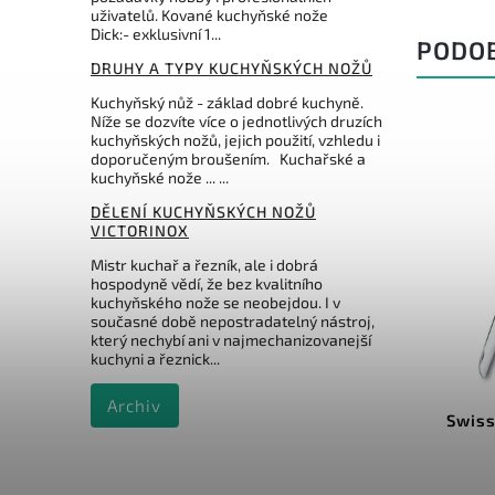
uživatelů. Kované kuchyňské nože
Dick:- exklusivní 1...
PODO
DRUHY A TYPY KUCHYŇSKÝCH NOŽŮ
Kuchyňský nůž - základ dobré kuchyně.
Níže se dozvíte více o jednotlivých druzích
kuchyňských nožů, jejich použití, vzhledu i
doporučeným broušením. Kuchařské a
kuchyňské nože ... ...
DĚLENÍ KUCHYŇSKÝCH NOŽŮ
VICTORINOX
Mistr kuchař a řezník, ale i dobrá
hospodyně vědí, že bez kvalitního
kuchyňského nože se neobejdou. I v
současné době nepostradatelný nástroj,
4 799 Kč
který nechybí ani v najmechanizovanejší
–30 %
kuchyni a řeznick...
Kód:
3.0323.L
Archiv
SwissTool nůž zubatá čepel +
Swiss
kožené pouzdro 3.0323.L
Do košíku