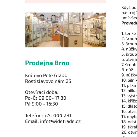
Když po
nástroj
umí vše
Provede
1. tenké
2. šrou
3. šrou
4. nůžk
5. šrou
6. otvír
Prodejna Brno
7. šrou
8. nůž
9. nůžky
Královo Pole 61200
10. piln
Rostislavovo nám.25
11. pilk
12. pilk
Otevírací doba:
13. výst
Po-Čt 09:00- 17:30
14. kříž
Pá 9:00 - 16:30
15. dlát
16. otví
Telefon: 774 444 281
17. ohý
Email: info@widetrade.cz
18. odst
19. škra
20. otví