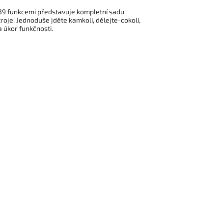
S 39 funkcemi představuje kompletní sadu
oje. Jednoduše jděte kamkoli, dělejte-cokoli,
a úkor funkčnosti.