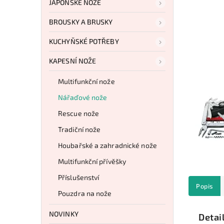
JAPONSKÉ NOŽE
BROUSKY A BRUSKY
KUCHYŇSKÉ POTŘEBY
KAPESNÍ NOŽE
Multifunkční nože
Nářaďové nože
Rescue nože
Tradiční nože
Houbařské a zahradnické nože
Multifunkční přívěšky
Příslušenství
Popis
Pouzdra na nože
NOVINKY
Detai