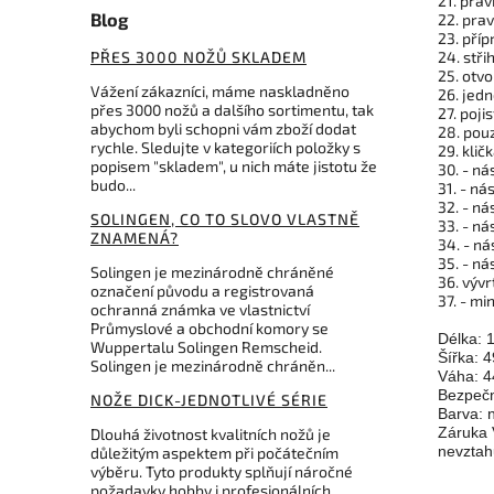
21. pra
Blog
22. prav
23. příp
24. stři
PŘES 3000 NOŽŮ SKLADEM
25. otvo
Vážení zákazníci, máme naskladněno
26. jedn
přes 3000 nožů a dalšího sortimentu, tak
27. poji
abychom byli schopni vám zboží dodat
28. pou
rychle. Sledujte v kategoriích položky s
29. klič
popisem "skladem", u nich máte jistotu že
30. - ná
budo...
31. - ná
32. - ná
SOLINGEN, CO TO SLOVO VLASTNĚ
33. - ná
ZNAMENÁ?
34. - ná
35. - ná
Solingen je mezinárodně chráněné
36. vývr
označení původu a registrovaná
37. - m
ochranná známka ve vlastnictví
Průmyslové a obchodní komory se
Délka:
Wuppertalu Solingen Remscheid.
Šířka: 
Solingen je mezinárodně chráněn...
Váha: 4
Bezpečno
NOŽE DICK-JEDNOTLIVÉ SÉRIE
Barva: 
Záruka 
Dlouhá životnost kvalitních nožů je
nevztah
důležitým aspektem při počátečním
výběru. Tyto produkty splňují náročné
požadavky hobby i profesionálních