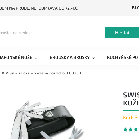
BL
DEM NA PRODEJNĚ! DOPRAVA OD 72,-KČ!
Hledat
JAPONSKÉ NOŽE
BROUSKY A BRUSKY
KUCHYŇSKÉ PO
 X Plus + klička + kožené pouzdro 3.0338.L
SWIS
KOŽ
Kód:
3