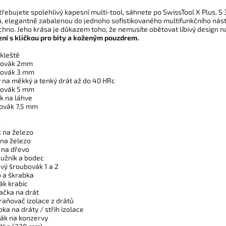
třebujete spolehlivý kapesní multi-tool, sáhnete po SwissTool X Plus. 
ů, elegantně zabalenou do jednoho sofistikovaného multifunkčního nástr
chno. Jeho krása je důkazem toho, že nemusíte obětovat líbivý design n
ní s kličkou pro bity a koženým pouzdrem.
 kleště
bovák 2mm
bovák 3 mm
y na měkký a tenký drát až do 40 HRc
bovák 5 mm
ák na láhve
bovák 7,5 mm
ík na železo
a na železo
a na dřevo
ružník a bodec
ový šroubovák 1 a 2
o a škrabka
rák krabic
bačka na drát
raňovač izolace z drátů
bka na dráty / střih izolace
rák na konzervy