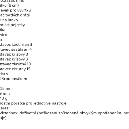
vítko (230 mm)
ítko (9 cm)
ravek pro vývrtku
hač tvrdých drátů
r na lanko
otlivé pojistky
stka
zdro
ka
stavec šestihran 3
stavec šestihran 4
stavec křížový 0
stavec křížový 3
stavec zkrutný 10
stavec zkrutný 15
tka s
ini šroubovákem
 115 mm
49 mm
40 g
stní pojistka pro jednotlivé nástroje
nerez
Victorinox: doživotní (poškození způsobené obvyklým opotřebením, n
uje).