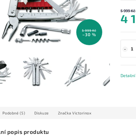
5 999 Kč
4 
5 999 Kč
–30 %
Detailn
Podobné (5)
Diskuze
Značka
Victorinox
lní popis produktu