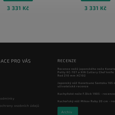
3 331 Kč
3 331 Kč
ACE PRO VÁS
RECENZE
Recenze nožů japonského nože Kanet
Petty KC-707 a XIN Cutlery Chef knife
Red 210 mm XC102
Japonský nůž Kanetsune Santoku 165 
uživatelská recenze
Kuchyňské nože F.Dick 1905 - recenze
podmínky
Kuchařský nůž Mikov Ruby 20 cm - re
ochrany osobních údajů
Archiv