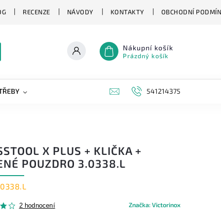
OG
RECENZE
NÁVODY
KONTAKTY
OBCHODNÍ PODMÍ
Nákupní košík
Prázdný košík
TŘEBY
KAPESNÍ NOŽE
NOVINKY
541214375
ZNAČKY
STOOL X PLUS + KLIČKA +
ENÉ POUZDRO 3.0338.L
.0338.L
Značka:
Victorinox
2 hodnocení