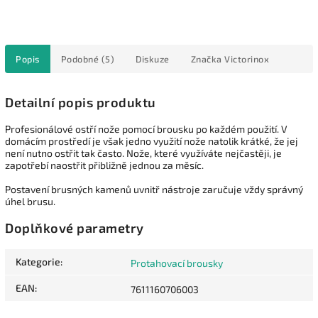
Popis
Podobné (5)
Diskuze
Značka
Victorinox
Detailní popis produktu
Profesionálové ostří nože pomocí brousku po každém použití. V
domácím prostředí je však jedno využití nože natolik krátké, že jej
není nutno ostřit tak často. Nože, které využíváte nejčastěji, je
zapotřebí naostřit přibližně jednou za měsíc.
Postavení brusných kamenů uvnitř nástroje zaručuje vždy správný
úhel brusu.
Doplňkové parametry
Kategorie
:
Protahovací brousky
EAN
:
7611160706003