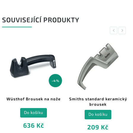
SOUVISEJÍCÍ PRODUKTY
Previous
Next
–4 %
Wüsthof Brousek na nože
Smiths standard keramický
brousek
Do košíku
Do košíku
636 Kč
209 Kč