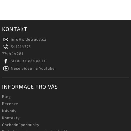
KONTAKT
info
@
widetrade.cz
541214375
774444281
Sledujte nás na FB
Naše videa na Youtube
INFORMACE PRO VÁS
Blog
Recenze
Návody
Kontakty
Obchodní podmínky