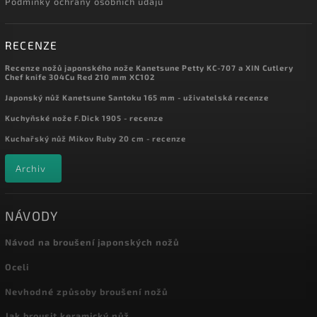
Podmínky ochrany osobních údajů
RECENZE
Recenze nožů japonského nože Kanetsune Petty KC-707 a XIN Cutlery
Chef knife 304Cu Red 210 mm XC102
Japonský nůž Kanetsune Santoku 165 mm - uživatelská recenze
Kuchyňské nože F.Dick 1905 - recenze
Kuchařský nůž Mikov Ruby 20 cm - recenze
Archiv
NÁVODY
Návod na broušení japonských nožů
Oceli
Nevhodné způsoby broušení nožů
Jak brousit keramický nůž