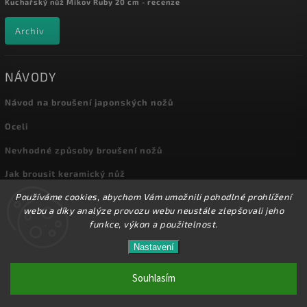
Kuchařský nůž Mikov Ruby 20 cm - recenze
Archiv
NÁVODY
Návod na broušení japonských nožů
Oceli
Nevhodné způsoby broušení nožů
Jak brousit keramický nůž
Používáme cookies, abychom Vám umožnili pohodlné prohlížení
Archiv
webu a díky analýze provozu webu neustále zlepšovali jeho
funkce, výkon a použitelnost.
Nastavení
Copyright 2026
Kuchyňské nože
. Všechna práva vyhrazena.
Přes 8000 nožů a dalšího příslušenství máme skladem
na prodejně! Doprava od 72,-Kč!
Souhlasím