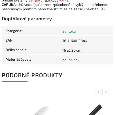
Lansky
KMFS
brusné systémy
či špičkový
ZÁRUKA:
doživotní (poškození způsobené obvyklým opotřebením,
nesprávným použitím nebo zneužitím se na záruku nevztahuje)
Doplňkové parametry
Kategorie
:
Santoku
EAN
:
7611160019844
Délka čepele
:
16 až 20 cm
Materiál čepele
:
dauphinox
PODOBNÉ PRODUKTY
Previous
Next