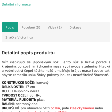
Detailní informace
Popis
Podobné (5)
Videa (2)
Diskuze
Značka
Victorinox
Detailní popis produktu
Nůž inspirující se japonskými noži. Tento nůž si hravě poradí s
krájením, porcováním i drcením masa, ryb i ovoce a zeleniny. Hladká
a velmi ostrá čepel těchto nožů umožňuje krájet maso i ovoce tak,
aby se zamezilo úniku šťávy, pokrmy jsou tak neuvěřitelně šťavnaté.
KONSTRUKCE NOŽE:
lisovaný
DÉLKA OSTŘÍ:
17 cm
OCEL:
Dauphinox nerez
TVRDOST OCELI:
58 HRc
MATERIÁL RUKOJETI:
plast
BALENÍ:
ochranný obal
BROUŠENÍ:
ocílka
klasický kámen
pro obnovení ostří
, poté
nebo