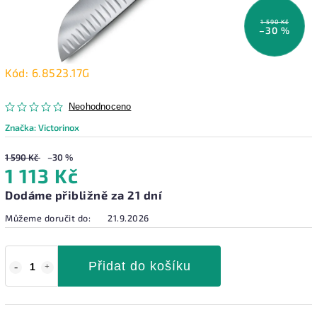
1 590 Kč
–30 %
Kód:
6.8523.17G
Neohodnoceno
Značka:
Victorinox
1 590 Kč
–30 %
1 113 Kč
Dodáme přibližně za 21 dní
Můžeme doručit do:
21.9.2026
Přidat do košíku