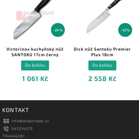
–24 %
–12 %
Victorinox kuchyňský nůž
Dick nůž Santoku Premier
SANTOKU 17cm černý
Plus 18cm
Do košíku
Do košíku
1 061 Kč
2 558 Kč
KONTAKT
info
@
widetrade.cz
541214375
774444281