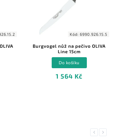
26.15.2
Kód:
6990.926.15.5
 OLIVA
Burgvogel nůž na pečivo OLIVA
B
Line 15cm
Do košíku
1 564 Kč
Previous
Next