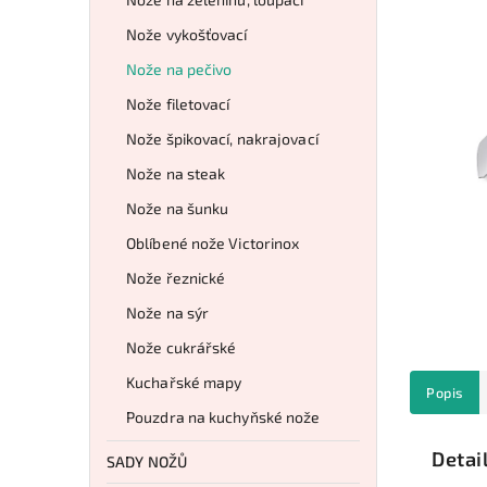
Nože vykošťovací
Nože na pečivo
Nože filetovací
Nože špikovací, nakrajovací
Nože na steak
Nože na šunku
Oblíbené nože Victorinox
Nože řeznické
Nože na sýr
Nože cukrářské
Kuchařské mapy
Popis
Pouzdra na kuchyňské nože
Detai
SADY NOŽŮ