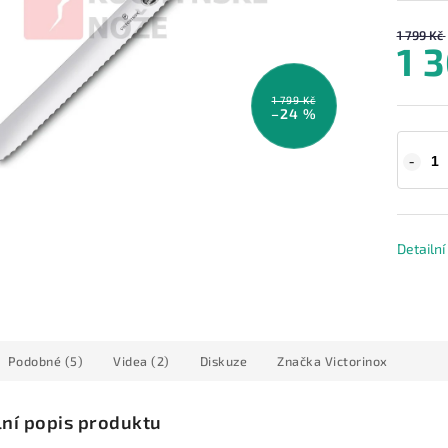
1 799 Kč
1 
1 799 Kč
–24 %
Detailn
Podobné (5)
Videa (2)
Diskuze
Značka
Victorinox
lní popis produktu