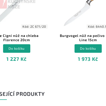
Kód:
2C 671/20
Kód:
6440.9
e Cigni nůž na chleba
Burgvogel nůž na pečivo
Florence 20cm
Line 15cm
Do košíku
Do košíku
1 227 Kč
1 973 Kč
SEJÍCÍ PRODUKTY