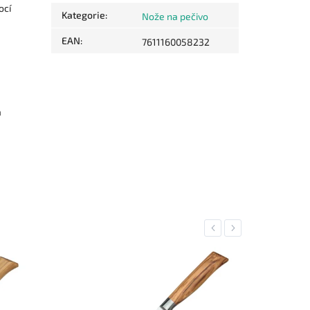
ocí
Kategorie
:
Nože na pečivo
EAN
:
7611160058232
m
Previous
Next