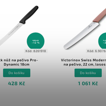
489 Kč
1 
–12 %
–
Kód:
8261918
Kód:
6.907
ck nůž na pečivo Pro-
Victorinox Swiss Moder
Dynamic 18cm
na pečivo, 22 cm, loso
Do košíku
Do košíku
428 Kč
1 061 Kč