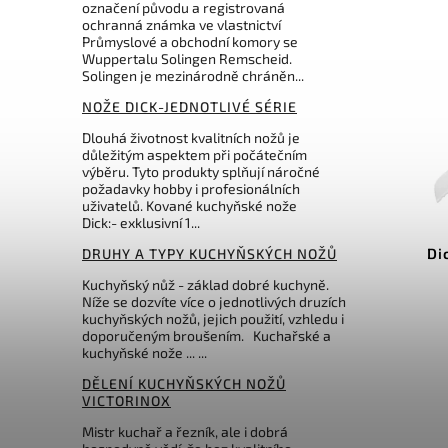
označení původu a registrovaná
ochranná známka ve vlastnictví
Průmyslové a obchodní komory se
Wuppertalu Solingen Remscheid.
Solingen je mezinárodně chráněn...
NOŽE DICK-JEDNOTLIVÉ SÉRIE
Dlouhá životnost kvalitních nožů je
důležitým aspektem při počátečním
výběru. Tyto produkty splňují náročné
714 Kč
–12 %
požadavky hobby i profesionálních
uživatelů. Kované kuchyňské nože
Kód:
8515126
Dick:- exklusivní 1...
Dick nůž na pečivo Pro-
Di
DRUHY A TYPY KUCHYŇSKÝCH NOŽŮ
Dynamic 26cm
Kuchyňský nůž - základ dobré kuchyně.
Níže se dozvíte více o jednotlivých druzích
Do košíku
kuchyňských nožů, jejich použití, vzhledu i
doporučeným broušením. Kuchařské a
626 Kč
kuchyňské nože ... ...
DĚLENÍ KUCHYŇSKÝCH NOŽŮ
VICTORINOX
Mistr kuchař a řezník, ale i dobrá