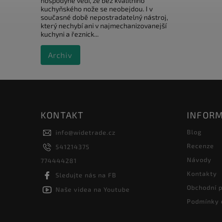
hospodyně vědí, že bez kvalitního
kuchyňského nože se neobejdou. I v
současné době nepostradatelný nástroj,
který nechybí ani v najmechanizovanejší
kuchyni a řeznick...
Archiv
KONTAKT
INFORM
Blog
info
@
widetrade.cz
Recenze
541214375
Návody
774444281
Kontakty
Sledujte nás na FB
Obchodní 
Naše videa na Youtube
Podmínky 