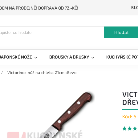
BL
DEM NA PRODEJNĚ! DOPRAVA OD 72,-KČ!
Hledat
JAPONSKÉ NOŽE
BROUSKY A BRUSKY
KUCHYŇSKÉ PO
/
Victorinox nůž na chleba 21cm dřevo
VIC
DŘE
Kód:
5