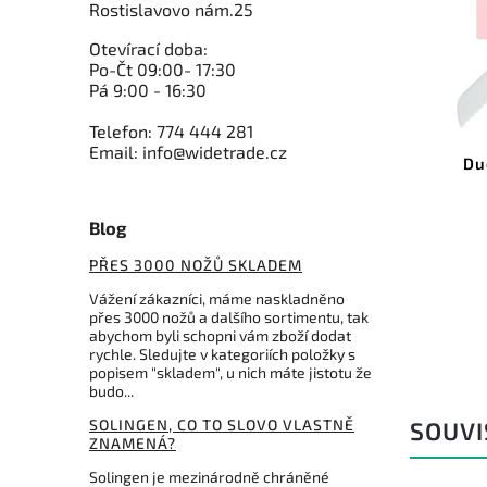
Rostislavovo nám.25
Otevírací doba:
Po-Čt 09:00- 17:30
1 999 Kč
–24 %
Pá 9:00 - 16:30
Kód:
5.2930.22G
Telefon: 774 444 281
Email: info@widetrade.cz
Victorinox nůž na chleba 22cm
Du
dřevo
Do košíku
Blog
PŘES 3000 NOŽŮ SKLADEM
1 517 Kč
Vážení zákazníci, máme naskladněno
přes 3000 nožů a dalšího sortimentu, tak
abychom byli schopni vám zboží dodat
rychle. Sledujte v kategoriích položky s
popisem "skladem", u nich máte jistotu že
budo...
SOLINGEN, CO TO SLOVO VLASTNĚ
SOUVI
ZNAMENÁ?
Solingen je mezinárodně chráněné