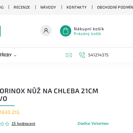
OG
RECENZE
NÁVODY
KONTAKTY
OBCHODNÍ PODMÍ
Nákupní košík
Prázdný košík
TŘEBY
KAPESNÍ NOŽE
NOVINKY
541214375
ZNAČKY
TORINOX NŮŽ NA CHLEBA 21CM
VO
.1630.21G
Značka:
Victorinox
15 hodnocení