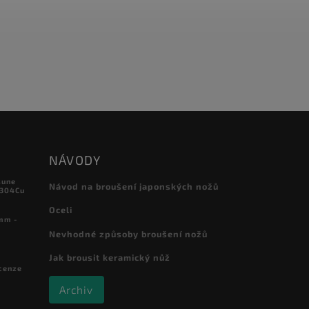
NÁVODY
sune
Návod na broušení japonských nožů
 304Cu
Oceli
mm -
Nevhodné způsoby broušení nožů
Jak brousit keramický nůž
cenze
Archiv