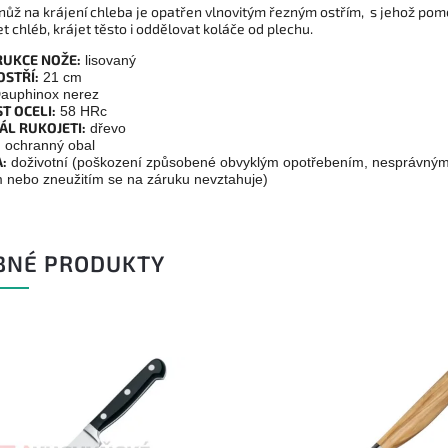
 nůž na krájení chleba je opatřen vlnovitým řezným ostřím, s jehož pom
et chléb, krájet těsto i oddělovat koláče od plechu.
UKCE NOŽE:
lisovaný
OSTŘÍ:
21 cm
auphinox nerez
T OCELI:
58 HRc
ÁL RUKOJETI:
dřevo
:
ochranný obal
:
doživotní (poškození způsobené obvyklým opotřebením, nesprávný
m nebo zneužitím se na záruku nevztahuje)
BNÉ PRODUKTY