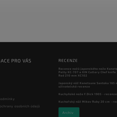
ACE PRO VÁS
RECENZE
Recenze nožů japonského nože Kanet
Petty KC-707 a XIN Cutlery Chef knife
Red 210 mm XC102
Japonský nůž Kanetsune Santoku 165 
uživatelská recenze
Kuchyňské nože F.Dick 1905 - recenze
podmínky
Kuchařský nůž Mikov Ruby 20 cm - re
ochrany osobních údajů
Archiv