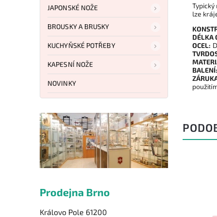
Typický
JAPONSKÉ NOŽE
lze kráj
BROUSKY A BRUSKY
KONSTR
DÉLKA 
KUCHYŇSKÉ POTŘEBY
OCEL:
D
TVRDOS
MATERI
KAPESNÍ NOŽE
BALENÍ
ZÁRUKA
NOVINKY
použití
PODO
Prodejna Brno
Královo Pole 61200