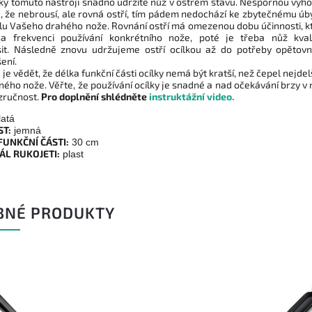
ky tomuto nástroji snadno udržíte nůž v ostrém stavu. Nespornou výh
je, že nebrousí, ale rovná ostří, tím pádem nedochází ke zbytečnému úb
lu Vašeho drahého nože. Rovnání ostří má omezenou dobu účinnosti, k
na frekvenci používání konkrétního nože, poté je třeba nůž kval
it. Následně znovu udržujeme ostří ocílkou až do potřeby opětov
ení.
 je vědět, že délka funkční části ocílky nemá být kratší, než čepel nejde
ného nože. Věřte, že používání ocílky je snadné a nad očekávání brzy v
 zručnost.
Pro doplnění shlédněte
instruktážní video.
atá
T:
jemná
FUNKČNÍ ČÁSTI:
30 cm
ÁL RUKOJETI:
plast
BNÉ PRODUKTY