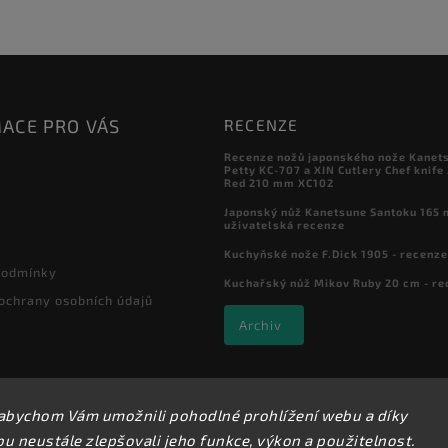
ACE PRO VÁS
RECENZE
Recenze nožů japonského nože Kanet
Petty KC-707 a XIN Cutlery Chef knife
Red 210 mm XC102
Japonský nůž Kanetsune Santoku 165 
uživatelská recenze
Kuchyňské nože F.Dick 1905 - recenze
podmínky
Kuchařský nůž Mikov Ruby 20 cm - re
ochrany osobních údajů
Archiv
abychom Vám umožnili pohodlné prohlížení webu a díky
Copyright 2026
Kuchyňské nože
. Všechna práva vyhrazena.
 neustále zlepšovali jeho funkce, výkon a použitelnost.