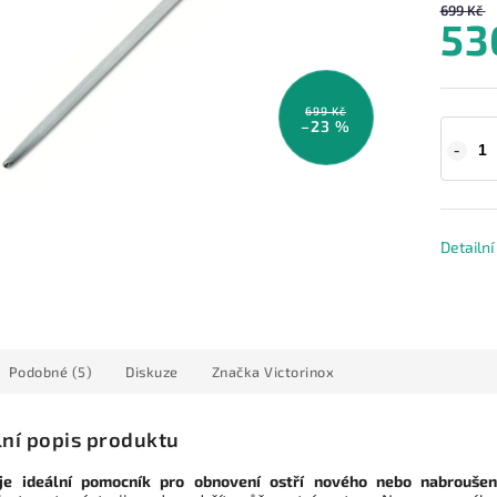
699 Kč
53
699 Kč
–23 %
Detailn
Podobné (5)
Diskuze
Značka
Victorinox
lní popis produktu
 je ideální pomocník pro obnovení ostří nového nebo nabrouše