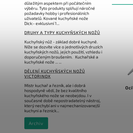
důležitým aspektem při počátečním
výběru. Tyto produkty splňují náročné
požadavky hobby i profesionálních
uživatelů. Kované kuchyňské nože
Dick:- exklusivní 1...
DRUHY A TYPY KUCHYŇSKÝCH NOŽŮ
Kuchyňský nůž - základ dobré kuchyně.
Níže se dozvíte více o jednotlivých druzích
kuchyňských nožů, jejich použití, vzhledu i
doporučeným broušením. Kuchařské a
kuchyňské nože ... ...
769 Kč
–4 %
DĚLENÍ KUCHYŇSKÝCH NOŽŮ
VICTORINOX
Kód:
3049700423
Mistr kuchař a řezník, ale i dobrá
Wüsthof Ocílka 23 cm
Ocí
hospodyně vědí, že bez kvalitního
kuchyňského nože se neobejdou. I v
současné době nepostradatelný nástroj,
Do košíku
který nechybí ani v najmechanizovanejší
kuchyni a řeznick...
731 Kč
Archiv