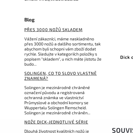
Blog
PŘES 3000 NOŽŮ SKLADEM
1 474 Kč
–11 %
Vážení zákazníci, máme naskladněno
přes 3000 nožů a dalšího sortimentu, tak
Kód:
7470125
abychom byli schopni vám zboží dodat
rychle. Sledujte v kategoriích položky s
Dick ocílka Finecut kulatá 25
Dick 
popisem "skladem", u nich máte jistotu že
cm
budo...
SOLINGEN, CO TO SLOVO VLASTNĚ
Do košíku
ZNAMENÁ?
1 307 Kč
Solingen je mezinárodně chráněné
označení původu a registrovaná
ochranná známka ve vlastnictví
Průmyslové a obchodní komory se
Wuppertalu Solingen Remscheid.
Solingen je mezinárodně chráněn...
NOŽE DICK-JEDNOTLIVÉ SÉRIE
SOUVI
Dlouhá životnost kvalitních nožů je