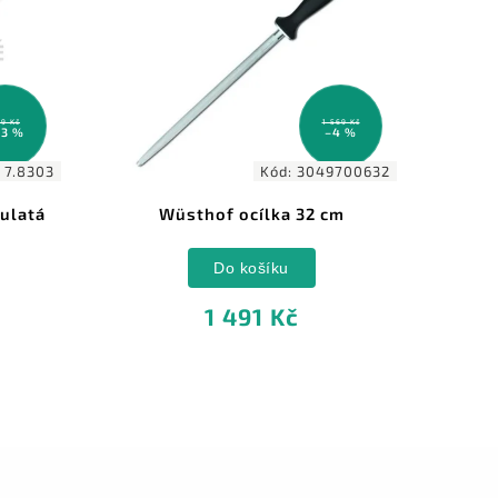
9 Kč
1 569 Kč
23 %
–4 %
:
7.8303
Kód:
3049700632
kulatá
Wüsthof ocílka 32 cm
Wüst
Do košíku
1 491 Kč