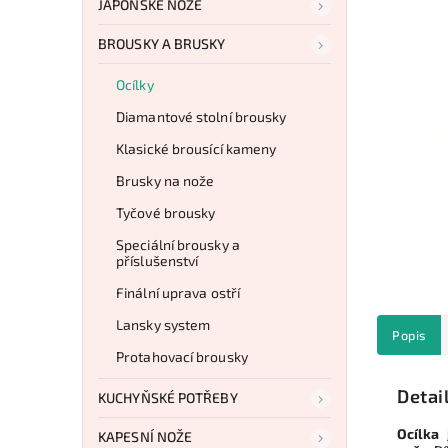
JAPONSKÉ NOŽE
BROUSKY A BRUSKY
Ocílky
Diamantové stolní brousky
Klasické brousící kameny
Brusky na nože
Tyčové brousky
Speciální brousky a
příslušenství
Finální uprava ostří
Lansky system
Popis
Protahovací brousky
Detai
KUCHYŇSKÉ POTŘEBY
Ocílka
KAPESNÍ NOŽE