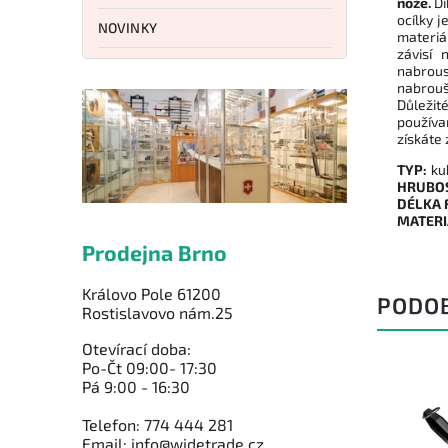
nože.
Dí
ocílky 
NOVINKY
materiá
závisí 
nabrous
nabrouš
Důležité
používa
získáte
TYP:
kul
HRUBOS
DÉLKA 
MATERI
Prodejna Brno
Královo Pole 61200
PODO
Rostislavovo nám.25
Otevírací doba:
Po-Čt 09:00- 17:30
Pá 9:00 - 16:30
Telefon: 774 444 281
Email: info@widetrade.cz