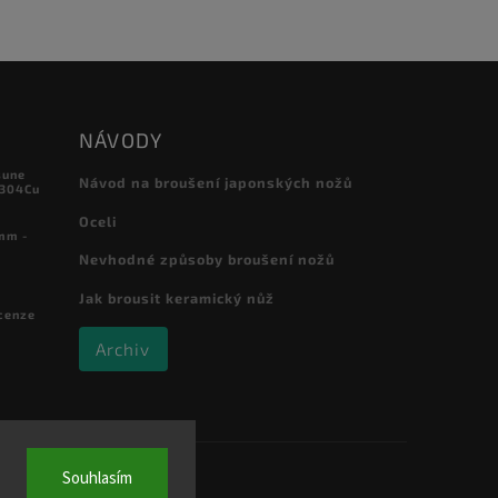
NÁVODY
sune
Návod na broušení japonských nožů
 304Cu
Oceli
mm -
Nevhodné způsoby broušení nožů
Jak brousit keramický nůž
cenze
Archiv
Souhlasím