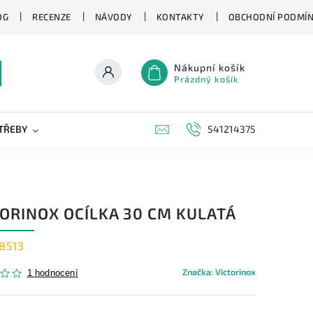
OG
RECENZE
NÁVODY
KONTAKTY
OBCHODNÍ PODMÍ
Nákupní košík
Prázdný košík
TŘEBY
KAPESNÍ NOŽE
NOVINKY
541214375
ZNAČKY
TORINOX OCÍLKA 30 CM KULATÁ
.8513
Značka:
Victorinox
1 hodnocení