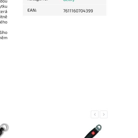
odou
ytku
EAN
:
7611160704399
terá
itně
ného
lšího
 něm
Previous
Next