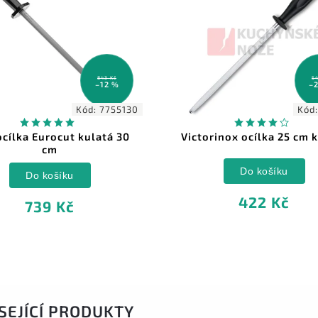
843 Kč
54
–12 %
–
Kód:
7755130
Kód
ocílka Eurocut kulatá 30
Victorinox ocílka 25 cm 
cm
Do košíku
Do košíku
422 Kč
739 Kč
SEJÍCÍ PRODUKTY