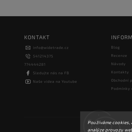
KONTAKT
INFORM
Blog
info
@
widetrade.cz
Recenze
541214375
Návody
774444281
Kontakty
Sledujte nás na FB
Obchodní 
Naše videa na Youtube
Podmínky 
Používáme cookies, 
analýze provozu webu