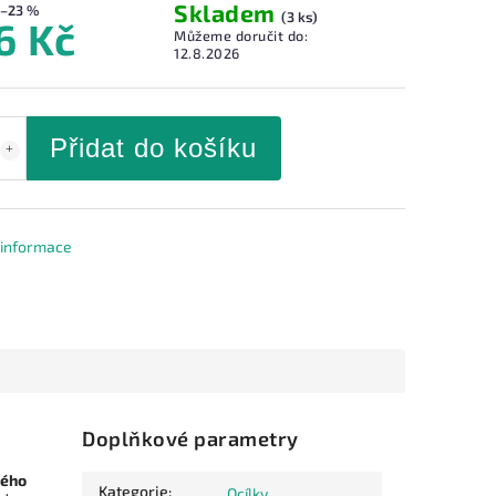
Skladem
–23 %
(3 ks)
6 Kč
Můžeme doručit do:
12.8.2026
Přidat do košíku
í informace
Doplňkové parametry
ného
Kategorie
:
Ocílky