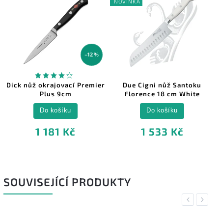
NOVINKA
–12 %
Dick nůž okrajovací Premier
Due Cigni nůž Santoku
Plus 9cm
Florence 18 cm White
Do košíku
Do košíku
1 181 Kč
1 533 Kč
SOUVISEJÍCÍ PRODUKTY
Previous
Next