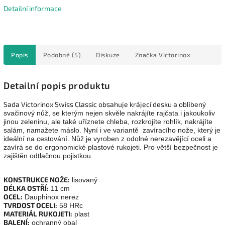
Detailní informace
Popis
Podobné (5)
Diskuze
Značka
Victorinox
Detailní popis produktu
Sada Victorinox Swiss Classic obsahuje krájecí desku a o
blíbený
svačinový nůž, se kterým nejen skvěle nakrájíte rajčata i jakoukoliv
jinou zeleninu, ale také uříznete chleba, rozkrojíte rohlík, nakrájíte
salám, namažete máslo. Nyní i ve variantě zavíracího nože, který je
ideální na cestování. Nůž je vyroben z odolné nerezavějící oceli a
zavírá se do ergonomické plastové rukojeti. Pro větší bezpečnost je
zajištěn odtlačnou pojistkou.
KONSTRUKCE NOŽE:
lisovaný
DÉLKA OSTŘÍ:
11 cm
OCEL:
Dauphinox nerez
TVRDOST OCELI:
58 HRc
MATERIÁL RUKOJETI:
plast
BALENÍ:
ochranný obal