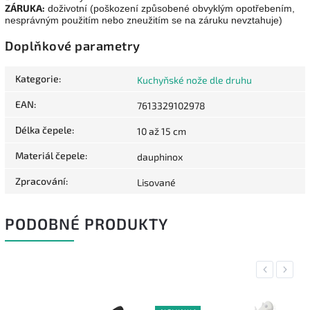
ZÁRUKA:
doživotní (poškození způsobené obvyklým opotřebením,
nesprávným použitím nebo zneužitím se na záruku nevztahuje)
Doplňkové parametry
Kategorie
:
Kuchyňské nože dle druhu
EAN
:
7613329102978
Délka čepele
:
10 až 15 cm
Materiál čepele
:
dauphinox
Zpracování
:
Lisované
PODOBNÉ PRODUKTY
Previous
Next