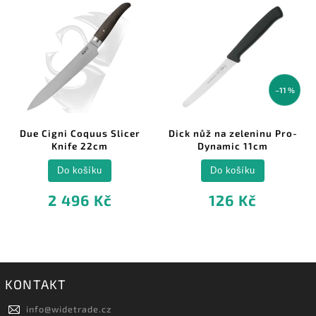
–11 %
Due Cigni Coquus Slicer
Dick nůž na zeleninu Pro-
Knife 22cm
Dynamic 11cm
Do košíku
Do košíku
2 496 Kč
126 Kč
KONTAKT
info
@
widetrade.cz