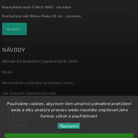
Kuchyňské nože F.Dick 1905 - recenze
Kuchařský nůž Mikov Ruby 20 cm - recenze
Archiv
NÁVODY
Návod na broušení japonských nožů
Oceli
Nevhodné způsoby broušení nožů
Jak brousit keramický nůž
Používáme cookies, abychom Vám umožnili pohodlné prohlížení
Archiv
webu a díky analýze provozu webu neustále zlepšovali jeho
funkce, výkon a použitelnost.
Nastavení
Copyright 2026
Kuchyňské nože
. Všechna práva vyhrazena.
Přes 8000 nožů a dalšího příslušenství máme skladem
na prodejně! Doprava od 72,-Kč!