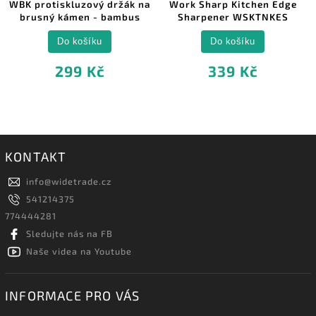
WBK protiskluzový držák na
Work Sharp Kitchen Edge
brusný kámen - bambus
Sharpener WSKTNKES
Do košíku
Do košíku
299 Kč
339 Kč
KONTAKT
info
@
widetrade.cz
541214375
774444281
Sledujte nás na FB
Naše videa na Youtube
INFORMACE PRO VÁS