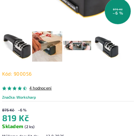
875 Kč
–6 %
Kód:
900056
4 hodnocení
Značka:
Worksharp
875 Kč
–6 %
819 Kč
Skladem
(2 ks)
Můžeme doručit do:
12.8.2026