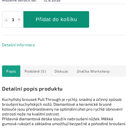
Přidat do košíku
Detailní informace
Popis
Podobné (5)
Diskuze
Značka
Worksharp
Detailní popis produktu
Kuchyňský brousek Pull Through je rychlý, snadný a účinný způsob
broušení kuchyňských nožů. Diamantové a keramické brusné
kotouče jsou přednastaveny na optimální úhel pro rychlé obnovení
ostrosti nože na kvalitní ostrost.
Přídavná diamantová deska slouží k nabroušení nůžek. Měkká
gumová rukojeť a základna umožňují bezpečné a pohodlné broušení.